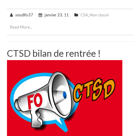
snudifo37
janvier 23, 11
CSA
,
Non classé
Read More...
CTSD bilan de rentrée !