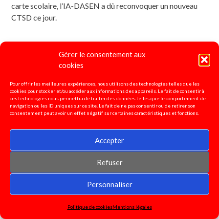
carte scolaire, l’IA-DASEN a dû reconvoquer un nouveau
CTSD ce jour.
Gérer le consentement aux
snudifo37
juillet 22, 8
CSA
cookies
Read More...
Pour offrir les meilleures expériences, nous utilisons des technologies telles que les
cookies pour stocker et/ou accéder aux informations des appareils. Le fait de consentir à
ces technologies nous permettra de traiter des données telles que le comportement de
navigation ou les ID uniques sur ce site. Le fait de ne pas consentir ou de retirer son
CTSD du mardi 5 avril:
consentement peut avoir un effet négatif sur certaines caractéristiques et fonctions.
Compte-rendu du SNUDI-FO
Accepter
Refuser
Personnaliser
Politique de cookies
Mentions légales