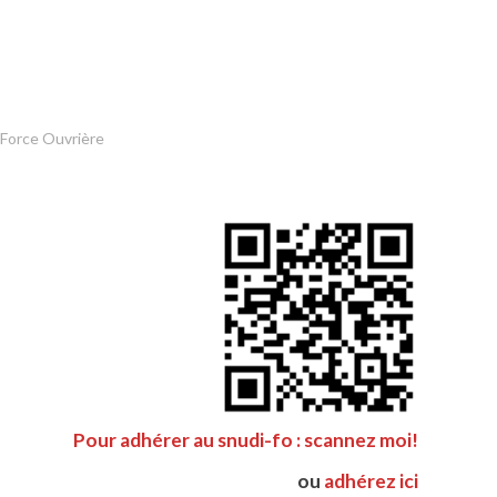
 Force Ouvrière
Pour adhérer au snudi-fo : scannez moi!
ou
adhérez ici