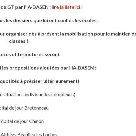
 du GT par l’IA-DASEN :
lire la liste ici !
les dossiers que lui ont confiés les écoles.
r organiser dès à présent la mobilisation pour le maintien d
classes !
tures et fermetures seront
i les propositions ajoutées par l’IA-DASEN :
 (quotités à préciser ultérieurement)
 situations individuelles complexes)
ital de jour Bretonneau
ôpital de jour Chinon
Althéas Beaulieu les Loches