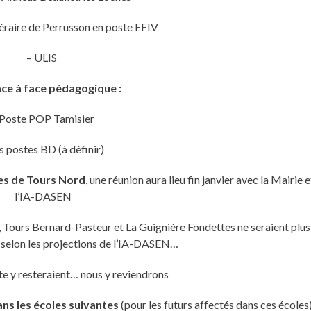
éraire de Perrusson en poste EFIV
– ULIS
ce à face pédagogique :
 Poste POP Tamisier
s postes BD (à définir)
es de Tours Nord
, une réunion aura lieu fin janvier avec la Mairie e
l’IA-DASEN
, Tours Bernard-Pasteur et La Guignière Fondettes ne seraient plus
n selon les projections de l’IA-DASEN…
e y resteraient… nous y reviendrons
ns les écoles suivantes
(pour les futurs affectés dans ces écoles)