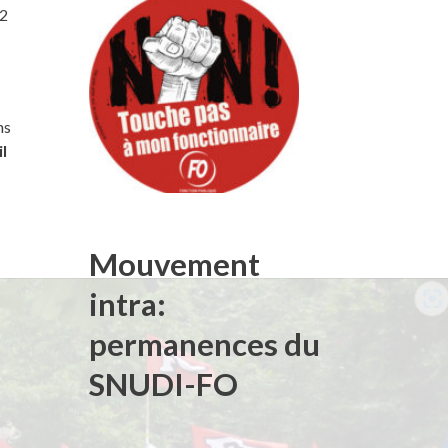
42
ns
l
Mouvement
intra:
permanences du
SNUDI-FO