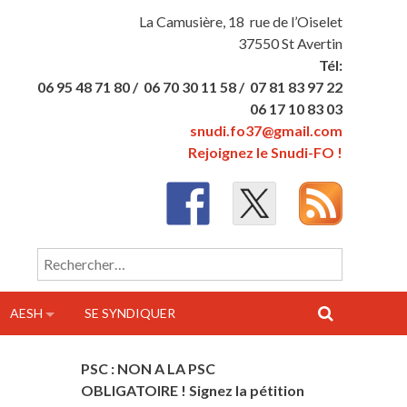
La Camusière, 18 rue de l’Oiselet
37550 St Avertin
Tél:
06 95 48 71 80 /
06 70 30 11 58 /
07 81 83 97 22
06 17 10 83 03
snudi.fo37@gmail.com
Rejoignez le Snudi-FO !
Rechercher :
AESH
SE SYNDIQUER
PSC : NON A LA PSC
OBLIGATOIRE ! Signez la pétition