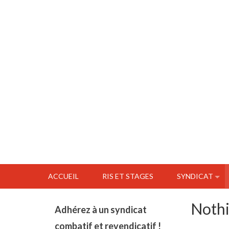
ACCUEIL
RIS ET STAGES
SYNDICAT
Noth
Adhérez à un syndicat
combatif et revendicatif !