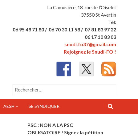
La Camusière, 18 rue de l’Oiselet
37550 St Avertin
Tél:
06 95 48 71 80 /
06 70 30 11 58 /
07 81 83 97 22
06 17 10 83 03
snudi.fo37@gmail.com
Rejoignez le Snudi-FO !
Rechercher :
AESH
SE SYNDIQUER
PSC : NON A LA PSC
OBLIGATOIRE ! Signez la pétition