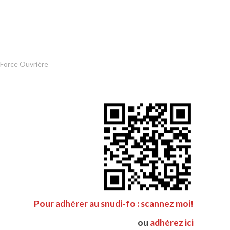
 Force Ouvrière
Pour adhérer au snudi-fo : scannez moi!
ou
adhérez ici