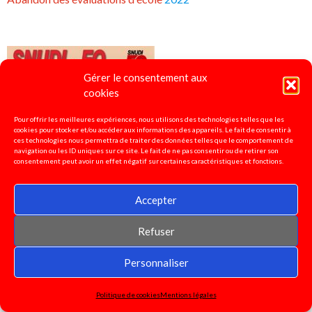
Gérer le consentement aux
cookies
Pour offrir les meilleures expériences, nous utilisons des technologies telles que les
cookies pour stocker et/ou accéder aux informations des appareils. Le fait de consentir à
ces technologies nous permettra de traiter des données telles que le comportement de
navigation ou les ID uniques sur ce site. Le fait de ne pas consentir ou de retirer son
consentement peut avoir un effet négatif sur certaines caractéristiques et fonctions.
Accepter
Refuser
Personnaliser
Politique de cookies
Mentions légales
4 pages spécial "titulaires remplaçants"
2022