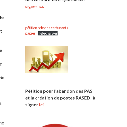
signez ici.
de
pétition prix des carburants
at
papier
Télécharger
ie
e
 de
Pétition pour l'abandon des PAS
et la création de postes RASED! à
t
signer
ici
ine