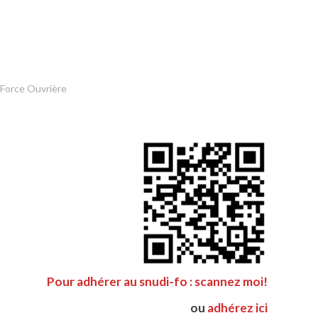
 Force Ouvrière
Pour adhérer au snudi-fo : scannez moi!
ou
adhérez ici