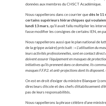
données aux membres du CHSCT Académique.
Nous rappellerons dans ce courrier que
dès le 11
certains supérieurs hiérarchiques qui voulaien
lundi 13 mars
, qu’il avait fallu multiplier les in
fasse modifier les consignes de certains IEN, en par
Nous rappellerons aussi que le plan national de lu
de la grippe aviaire) précisait : «
L’utilisation du ma
leurs activités professionnelles, sont en contact dire
doivent assurer l’équipement en masques de protection
initiatives qu’ils prennent dans ce domaine. Ils comm
masques F.F.P.2. et anti-projections dont ils disposent.
On est en droit d’exiger du ministre Blanquer (com
directeurs d’école et des chefs d’établissement d’ê
pas de leurs responsabilités.
Nous rappellerons la phrase célèbre d’une ministre