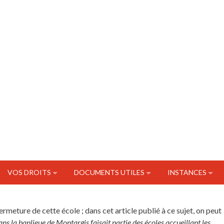
VOS DROITS
DOCUMENTS UTILES
INSTANCES
ermeture de cette école ; dans cet article publié à ce sujet, on peut
s la banlieue de Montargis faisait partie des écoles accueillant les