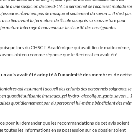
 suite à une suspicion de covid-19. Le personnel de l’école est malade soi
rofesseures n’avaient pas de masque et seulement du savon … Il n’est pas
 a eu lieu avant la fermeture de l’école ou après sa réouverture pour
e fermeture interroge à nouveau sur la sécurité des enseignantes
puisque lors du CHSCT Académique qui avait lieu le matin même,
ous avons obtenu comme réponse que le Rectorat en avait été
n avis avait été adopté à l’unanimité des membres de cette
ontaires qui assument l’accueil des enfants des personnels soignants, le
et en quantité suffisante (masques, gel hydro- alcoolique, gants, savon, …)
 réalisés quotidiennement par du personnel lui-même bénéficiant des mê
e pour lui demander que les recommandations de cet avis soient
e toutes les informations en sa possession sur ce dossier soient