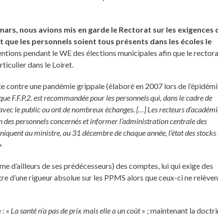
 mars, nous avions mis en garde le Rectorat sur les exigences 
t que les personnels soient tous présents dans les écoles le
terventions pendant le WE des élections municipales afin que le rector
ticulier dans le Loiret.
tte contre une pandémie grippale (élaboré en 2007 lors de l’épidém
sque F.F.P.2. est recommandée pour les personnels qui, dans le cadre de
ct avec le public ou ont de nombreux échanges. […] Les recteurs d’académi
 des personnels concernés et informer l’administration centrale des
uniquent au ministre, au 31 décembre de chaque année, l’état des stocks
»
me d’ailleurs de ses prédécesseurs) des comptes, lui qui exige des
tre d’une rigueur absolue sur les PPMS alors que ceux-ci ne relèven
 : «
La santé n’a pas de prix mais elle a un coût
» ; maintenant la doctr