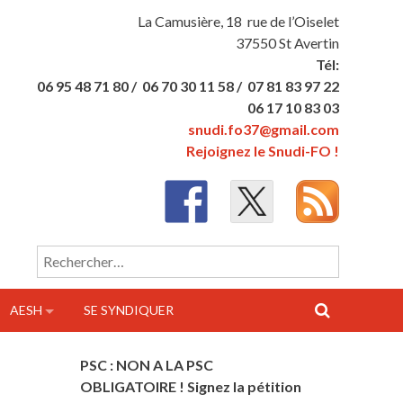
La Camusière, 18 rue de l’Oiselet
37550 St Avertin
Tél:
06 95 48 71 80 /
06 70 30 11 58 /
07 81 83 97 22
06 17 10 83 03
snudi.fo37@gmail.com
Rejoignez le Snudi-FO !
Rechercher :
AESH
SE SYNDIQUER
PSC : NON A LA PSC
OBLIGATOIRE ! Signez la pétition