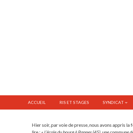
ACCUEIL
RIS ET STAGES
SYNDICAT
Hier soir, par voie de presse, nous avons appris la f
lire : «
L’école du bourg à Pannes (45), une commune dan