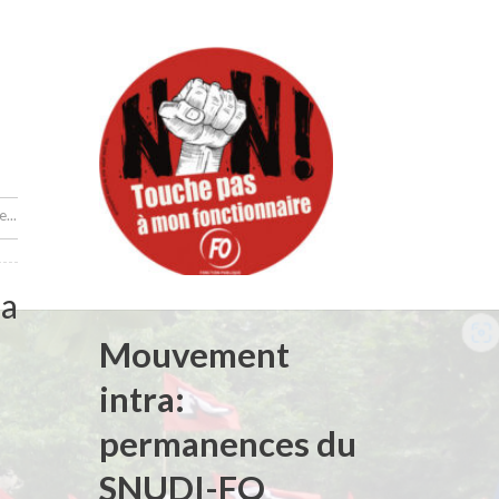
...
la
Mouvement
intra:
permanences du
SNUDI-FO