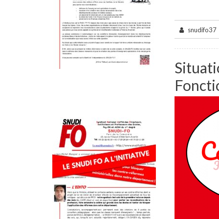
snudifo37
Situati
Foncti