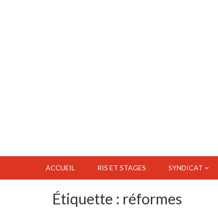
ACCUEIL
RIS ET STAGES
SYNDICAT
Étiquette :
réformes