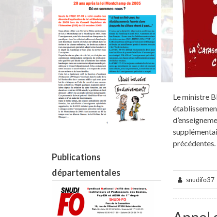
Le ministre Bl
établissement
d’enseignemen
supplémentair
précédentes.
Publications
départementales
snudifo37
Appel 