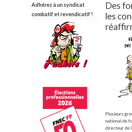
Des fo
Adhérez à un syndicat
les co
combatif et revendicatif !
réaffir
Plusieurs gro
national de f
directeur de 