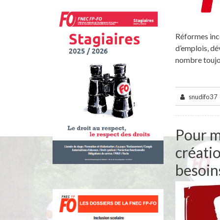
Réformes ince
d’emplois, dé
nombre toujo
snudifo37
Pour me
créatio
besoins