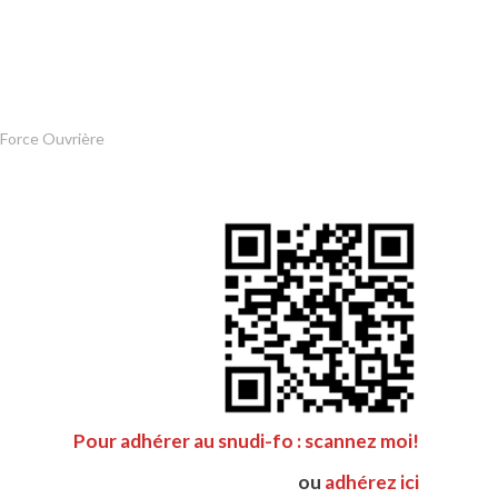
 Force Ouvrière
Pour adhérer au snudi-fo : scannez moi!
ou
adhérez ici