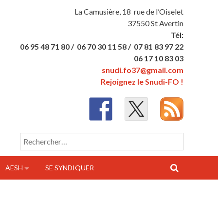
La Camusière, 18 rue de l’Oiselet
37550 St Avertin
Tél:
06 95 48 71 80 /
06 70 30 11 58 /
07 81 83 97 22
06 17 10 83 03
snudi.fo37@gmail.com
Rejoignez le Snudi-FO !
Rechercher :
AESH
SE SYNDIQUER