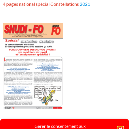
4 pages national spécial Constellations
2021
Gérer le consentement aux
4 pages spécial "Ecole Inclusive"
2020