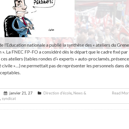
de l’Education nationale a publié la synthèse des « ateliers du Grene
n ». La FNEC FP-FO a considéré dès le départ que le cadre fixé par 
 ces ateliers (tables rondes d’« experts » auto-proclamés, présence
té civile »…) ne permettait pas de représenter les personnels dans d
cceptables.
janvier 21, 27
Direction d'école
,
News &
Read More
,
syndicat