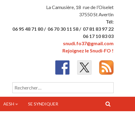
La Camusière, 18 rue de l’Oiselet
37550 St Avertin
Tél:
06 95 48 71 80 /
06 70 30 11 58 /
07 81 83 97 22
06 17 10 83 03
snudi.fo37@gmail.com
Rejoignez le Snudi-FO !
Rechercher :
AESH
SE SYNDIQUER