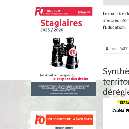
Le ministre d
mercredi 26 m
l’Éducation.
snudifo37
Synthè
territo
dérégle