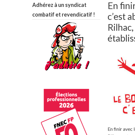
En fini
Adhérez à un syndicat
c’est a
combatif et revendicatif !
Rilhac
établi
En finir avec 