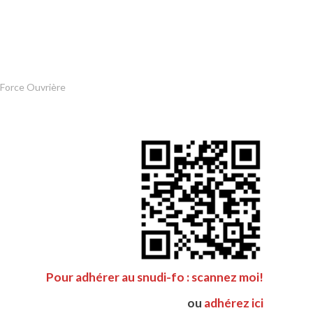
 Force Ouvrière
Pour adhérer au snudi-fo : scannez moi!
ou
adhérez ici