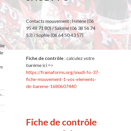
Contacts mouvement : Hélène (06
95 48 71 80) / Salomé (06 38 56 74
53) / Sophie (06 64 50 43 57)
lle
le
Fiche de contrôle
: calculez votre
barème ici =>
es
https://framaforms.org/snudi-fo-37-
fiche-mouvement-1-vos-elements-
de-bareme-1680607440
...
Fiche de contrôle