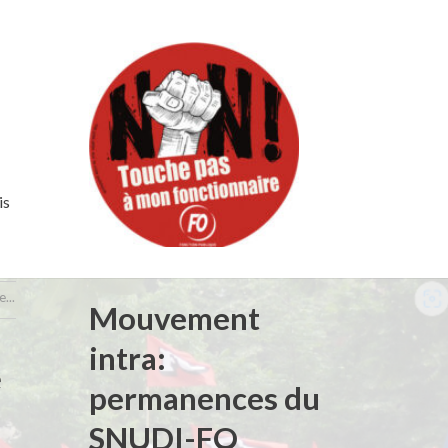
is
...
Mouvement
intra:
e
permanences du
SNUDI-FO