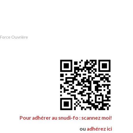
 Force Ouvrière
Pour adhérer au snudi-fo : scannez moi!
ou
adhérez ici