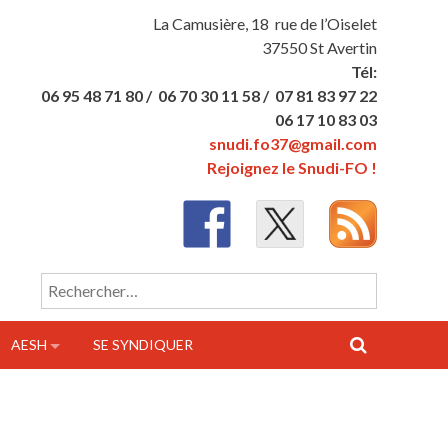
La Camusière, 18 rue de l’Oiselet
37550 St Avertin
Tél:
06 95 48 71 80 /
06 70 30 11 58 /
07 81 83 97 22
06 17 10 83 03
snudi.fo37@gmail.com
Rejoignez le Snudi-FO !
Rechercher :
AESH
SE SYNDIQUER