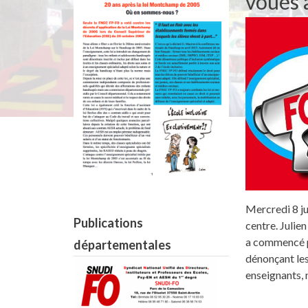
voués à
Mercredi 8 ju
Publications
centre. Julie
a commencé pa
départementales
dénonçant les
enseignants, 