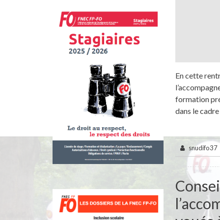
En cette rent
l’accompagne
formation pré
dans le cadre
snudifo37
Consei
l’acco