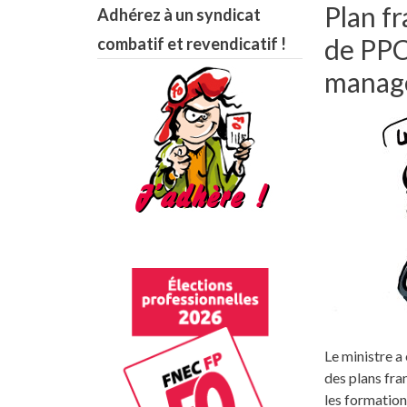
Plan fr
Adhérez à un syndicat
de PPC
combatif et revendicatif !
manage
Le ministre a
des plans fra
les formation