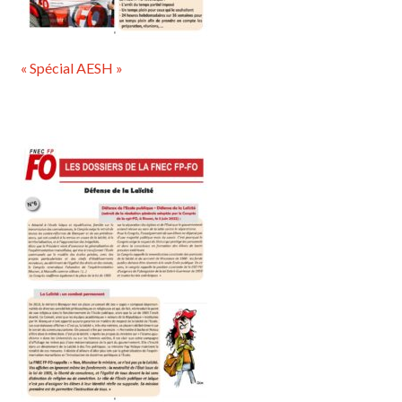
« Spécial AESH »