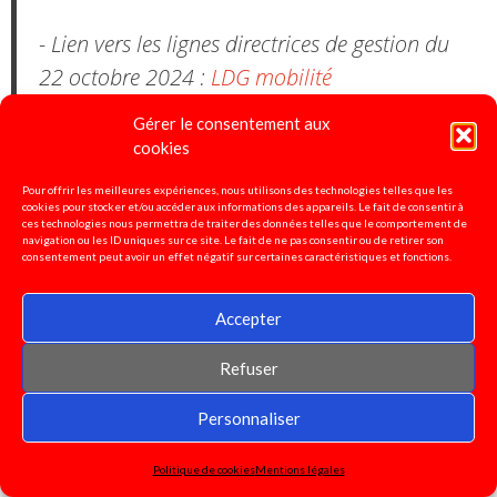
- Lien vers les lignes directrices de gestion du
22 octobre 2024 :
LDG mobilité
Gérer le consentement aux
-Lien vers les lignes directrices de gestion PPCR
cookies
décembre 2024 :
LDG PPCR
Pour offrir les meilleures expériences, nous utilisons des technologies telles que les
cookies pour stocker et/ou accéder aux informations des appareils. Le fait de consentir à
ces technologies nous permettra de traiter des données telles que le comportement de
navigation ou les ID uniques sur ce site. Le fait de ne pas consentir ou de retirer son
consentement peut avoir un effet négatif sur certaines caractéristiques et fonctions.
Pétition pour la défense de
l'enseignement spécialisé!
Accepter
Signez ici!
Refuser
Personnaliser
Motion pour la grève et
Politique de cookies
Mentions légales