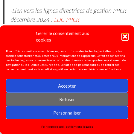
-Lien vers les lignes directrices de gestion PPCR
décembre 2024 :
LDG PPCR
Gérer le consentement aux
cookies
Pétition pour la défense de
Pour offrir les meilleures expériences, nous utilisons des technologies telles que les
cookies pour stocker et/ou accéder aux informations des appareils. Le fait de consentir à
l'enseignement spécialisé!
ces technologies nous permettra de traiter des données telles que le comportement de
navigation ou les ID uniques sur ce site. Le fait de ne pas consentir ou de retirer son
consentement peut avoir un effet négatif sur certaines caractéristiques et fonctions.
Signez ici!
Accepter
Motion pour la grève et
Refuser
contre les réformes Macron :
Personnaliser
Politique de cookies
Mentions légales