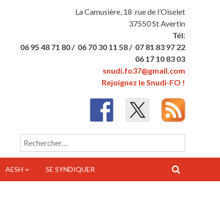
La Camusière, 18 rue de l’Oiselet
37550 St Avertin
Tél:
06 95 48 71 80 /
06 70 30 11 58 /
07 81 83 97 22
06 17 10 83 03
snudi.fo37@gmail.com
Rejoignez le Snudi-FO !
Rechercher :
AESH
SE SYNDIQUER