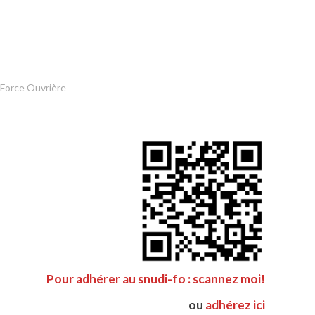
 Force Ouvrière
Pour adhérer au snudi-fo : scannez moi!
ou
adhérez ici