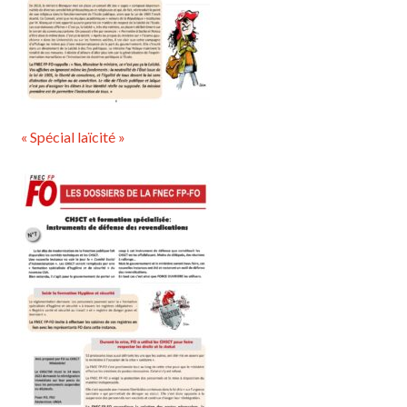
« Spécial laïcité »