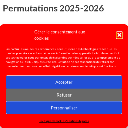
Permutations 2025-2026
- Lien vers la carte des résultats des années
Gérer le consentement aux
cookies
précédentes :
Carte résultats
Pour offrir les meilleures expériences, nous utilisons des technologies telles que les
Calculateur de barème et fiche de suivi mis à
cookies pour stocker et/ou accéder aux informations des appareils. Le fait de consentir à
ces technologies nous permettra de traiter des données telles que le comportement de
disposition des départements par le Snudi
navigation ou les ID uniques sur ce site. Le fait de ne pas consentir ou de retirer son
consentement peut avoir un effet négatif sur certaines caractéristiques et fonctions.
national :
https://fo-snudi.fr/permutations/
Accepter
- Lien vers la Note de service parue au
BO spécial n° 39 du 16 octobre :
mouvement
Refuser
inter 2026
Personnaliser
- Lien vers les pièces justificatives à fournir
Politique de cookies
Mentions légales
:
Pièces justificatives 2026