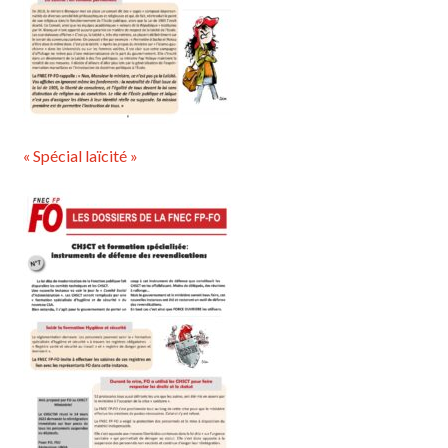
« Spécial laïcité »