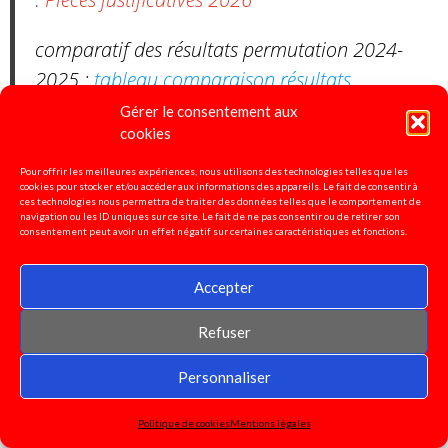
comparatif des résultats permutation 2024-
2025 :
tableau comparaison résultats
mouvement inter 2024.2025
Gérer le consentement aux
cookies
- Lien vers les lignes directrices de gestion du
Pour offrir les meilleures expériences, nous utilisons des technologies telles que les
22 octobre 2024 :
LDG mobilité
cookies pour stocker et/ou accéder aux informations des appareils. Le fait de consentir à
ces technologies nous permettra de traiter des données telles que le comportement de
navigation ou les ID uniques sur ce site. Le fait de ne pas consentir ou de retirer son
consentement peut avoir un effet négatif sur certaines caractéristiques et fonctions.
-Lien vers les lignes directrices de gestion PPCR
décembre 2024 :
LDG PPCR
Accepter
Refuser
Pétition pour la défense de
Personnaliser
l'enseignement spécialisé!
Politique de cookies
Mentions légales