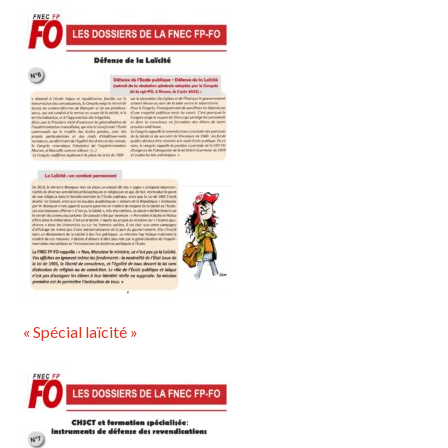
« Spécial laïcité »