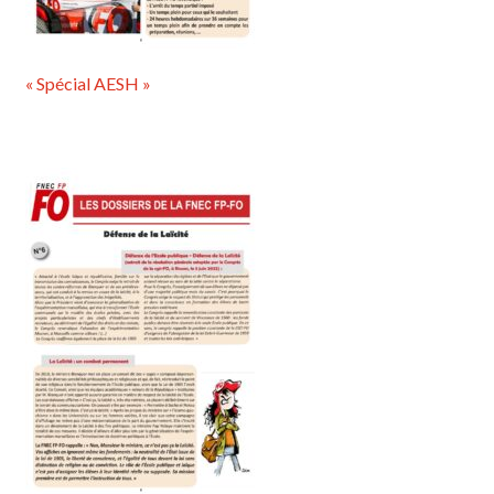
« Spécial AESH »