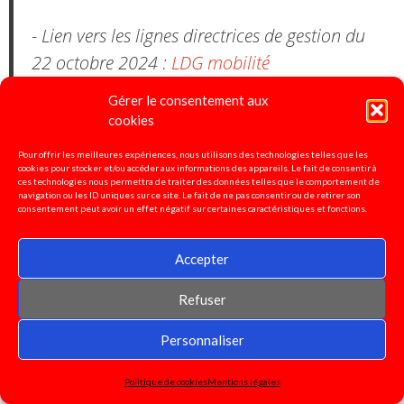
- Lien vers les lignes directrices de gestion du
22 octobre 2024 :
LDG mobilité
Gérer le consentement aux
-Lien vers les lignes directrices de gestion PPCR
cookies
décembre 2024 :
LDG PPCR
Pour offrir les meilleures expériences, nous utilisons des technologies telles que les
cookies pour stocker et/ou accéder aux informations des appareils. Le fait de consentir à
ces technologies nous permettra de traiter des données telles que le comportement de
navigation ou les ID uniques sur ce site. Le fait de ne pas consentir ou de retirer son
consentement peut avoir un effet négatif sur certaines caractéristiques et fonctions.
Pétition pour la défense de
l'enseignement spécialisé!
Accepter
Signez ici!
Refuser
Personnaliser
Motion pour la grève et
Politique de cookies
Mentions légales