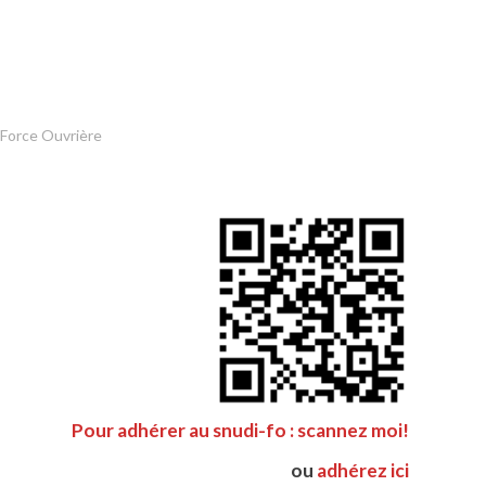
 Force Ouvrière
Pour adhérer au snudi-fo : scannez moi!
ou
adhérez ici