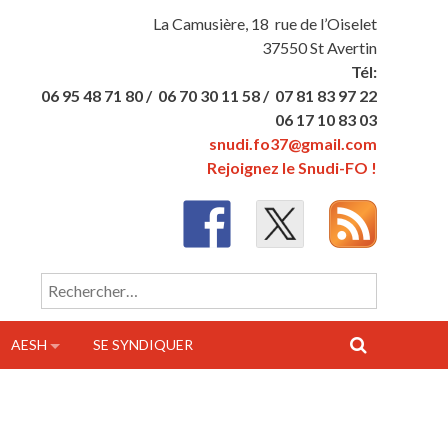
La Camusière, 18 rue de l’Oiselet
37550 St Avertin
Tél:
06 95 48 71 80 /
06 70 30 11 58 /
07 81 83 97 22
06 17 10 83 03
snudi.fo37@gmail.com
Rejoignez le Snudi-FO !
Rechercher :
AESH
SE SYNDIQUER