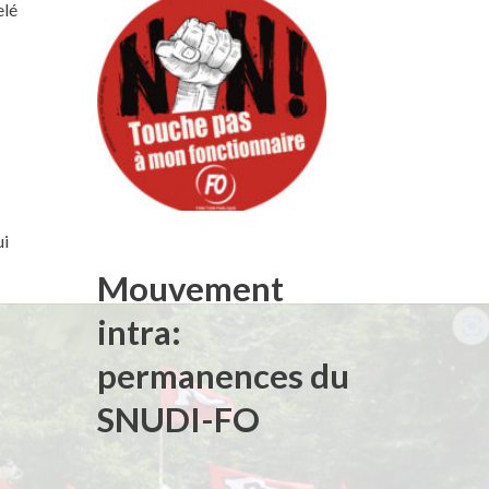
elé
ui
Mouvement
intra:
permanences du
SNUDI-FO
t