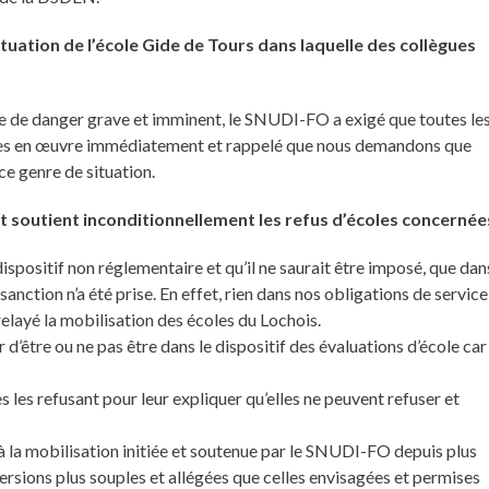
uation de l’école Gide de Tours dans laquelle des collègues
re de danger grave et imminent, le SNUDI-FO a exigé que toutes le
ses en œuvre immédiatement et rappelé que nous demandons que
e genre de situation.
t soutient inconditionnellement les refus d’écoles concernées
ispositif non réglementaire et qu’il ne saurait être imposé, que dan
anction n’a été prise. En effet, rien dans nos obligations de service
elayé la mobilisation des écoles du Lochois.
d’être ou ne pas être dans le dispositif des évaluations d’école car
es les refusant pour leur expliquer qu’elles ne peuvent refuser et
ce à la mobilisation initiée et soutenue par le SNUDI-FO depuis plus
ersions plus souples et allégées que celles envisagées et permises