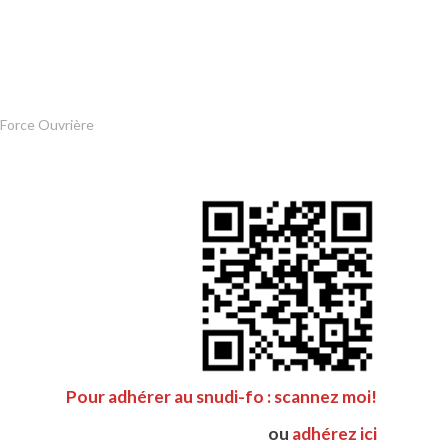
 Force Ouvrière
Pour adhérer au snudi-fo : scannez moi!
ou
adhérez ici