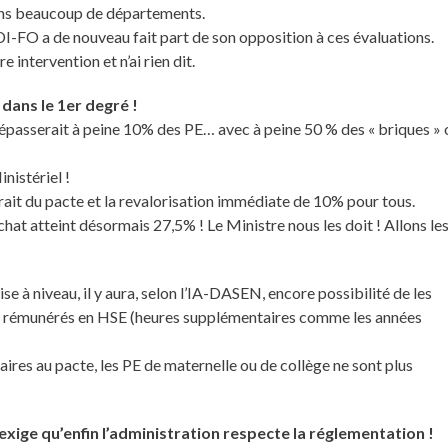
dans beaucoup de départements.
I-FO a de nouveau fait part de son opposition à ces évaluations.
ntervention et n’ai rien dit.
 dans le 1er degré !
épasserait à peine 10% des PE… avec à peine 50 % des « briques » 
nistériel !
trait du pacte et la revalorisation immédiate de 10% pour tous.
hat atteint désormais 27,5% ! Le Ministre nous les doit ! Allons le
 à niveau, il y aura, selon l’IA-DASEN, encore possibilité de les
ages rémunérés en HSE (heures supplémentaires comme les années
taires au pacte, les PE de maternelle ou de collège ne sont plus
xige qu’enfin l’administration respecte la réglementation !