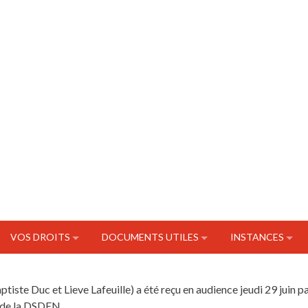
VOS DROITS
DOCUMENTS UTILES
INSTANCES
te Duc et Lieve Lafeuille) a été reçu en audience jeudi 29 juin p
e de la DSDEN.