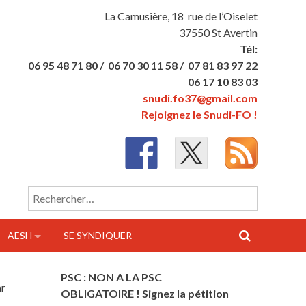
La Camusière, 18 rue de l’Oiselet
37550 St Avertin
Tél:
06 95 48 71 80 /
06 70 30 11 58 /
07 81 83 97 22
06 17 10 83 03
snudi.fo37@gmail.com
Rejoignez le Snudi-FO !
Rechercher :
AESH
SE SYNDIQUER
PSC : NON A LA PSC
ar
OBLIGATOIRE ! Signez la pétition