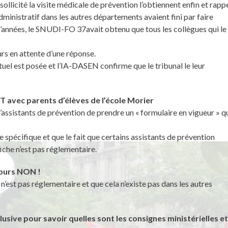
llicité la visite médicale de prévention l’obtiennent enfin et rapp
ministratif dans les autres départements avaient fini par faire
e d’années, le SNUDI-FO 37avait obtenu que tous les collègues qui le
rs en attente d’une réponse.
el est posée et l’IA-DASEN confirme que le tribunal le leur
T avec parents d’élèves de l’école Morier
ssistants de prévention de prendre un « formulaire en vigueur » q
 spécifique et que le fait que certains assistants de prévention
iche n’est pas réglementaire.
jours NON !
n’est pas réglementaire et que cela n’existe pas dans les autres
clusive pour savoir quelles sont les consignes ministérielles e