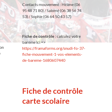
Contacts mouvement : Hélène (06
95 48 71 80) / Salomé (06 38 56 74
53) / Sophie (06 64 50 43 57)
Fiche de contrôle
: calculez votre
barème ici =>
ion
https://framaforms.org/snudi-fo-37-
e
fiche-mouvement-1-vos-elements-
de-bareme-1680607440
Fiche de contrôle
carte scolaire