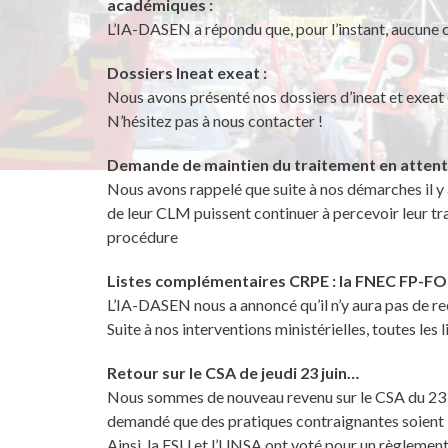
académiques :
L’IA-DASEN a répondu que, pour l’instant, aucune 
Dossiers Ineat exeat :
Nous avons présenté nos dossiers d’ineat et exeat e
N’hésitez pas à nous contacter !
Demande de maintien du traitement en atten
Nous avons rappelé que suite à nos démarches il y 
de leur CLM puissent continuer à percevoir leur tr
procédure
Listes complémentaires CRPE : la FNEC FP-FO ob
L’IA-DASEN nous a annoncé qu’il n’y aura pas de recr
Suite à nos interventions ministérielles, toutes le
Retour sur le CSA de jeudi 23 juin…
Nous sommes de nouveau revenu sur le CSA du 23 ju
demandé que des pratiques contraignantes soient i
Ainsi, la FSU et l’UNSA ont voté pour un règlemen