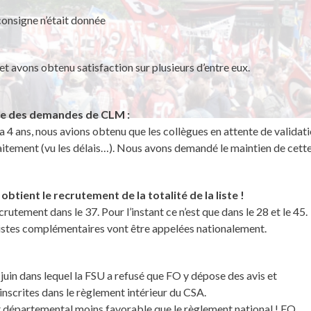
consigne n’était donnée
t avons obtenu satisfaction sur plusieurs d’entre eux.
te des demandes de CLM :
a 4 ans, nous avions obtenu que les collègues en attente de validat
aitement (vu les délais…). Nous avons demandé le maintien de cett
tient le recrutement de la totalité de la liste !
utement dans le 37. Pour l’instant ce n’est que dans le 28 et le 45.
s listes complémentaires vont être appelées nationalement.
in dans lequel la FSU a refusé que FO y dépose des avis et
nscrites dans le règlement intérieur du CSA.
t départemental moins favorable que le règlement national ! FO