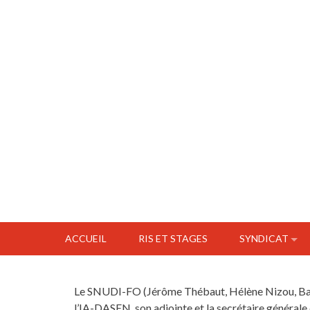
ACCUEIL
RIS ET STAGES
SYNDICAT
Le SNUDI-FO (Jérôme Thébaut, Hélène Nizou, Baptis
l’IA-DASEN, son adjointe et la secrétaire général