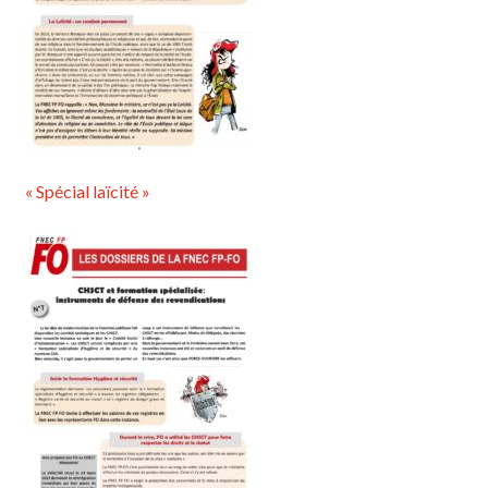
« Spécial laïcité »