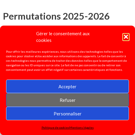
Permutations 2025-2026
Gérer le consentement aux
cookies
- Lien vers la carte des résultats des années
précédentes :
Carte résultats
Pour offrir les meilleures expériences, nous utilisons des technologies telles que les
cookies pour stocker et/ou accéder aux informations des appareils. Le fait de consentir à
ces technologies nous permettra de traiter des données telles que le comportement de
Calculateur de barème et fiche de suivi mis à
navigation ou les ID uniques sur ce site. Le fait de ne pas consentir ou de retirer son
consentement peut avoir un effet négatif sur certaines caractéristiques et fonctions.
disposition des départements par le Snudi
national :
https://fo-snudi.fr/permutations/
Accepter
- Lien vers la Note de service parue au
Refuser
BO spécial n° 39 du 16 octobre :
mouvement
Personnaliser
inter 2026
Politique de cookies
Mentions légales
- Lien vers les pièces justificatives à fournir