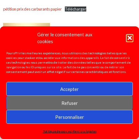
pétition prix des carburants papier
Télécharger
Gérer le consentement aux
cookies
Pour offrir les meilleures expériences, nous utilisons des technologies telles que les
cookies pour stocker et/ou accéder aux informations des appareils. Le fait de consentir à
ces technologies nous permettra de traiter des données telles que le comportement de
navigation ou les ID uniques sur ce site. Le fait de ne pas consentir ou de retirer son
Pétition pour l'abandon des PAS et la création de postes
consentement peut avoir un effet négatif sur certaines caractéristiques et fonctions.
RASED! à signer
ici
Accepter
Refuser
Personnaliser
Politique de cookies
Mentions légales