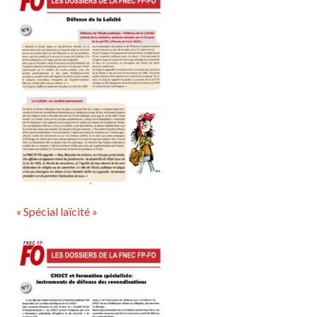
« Spécial laïcité »