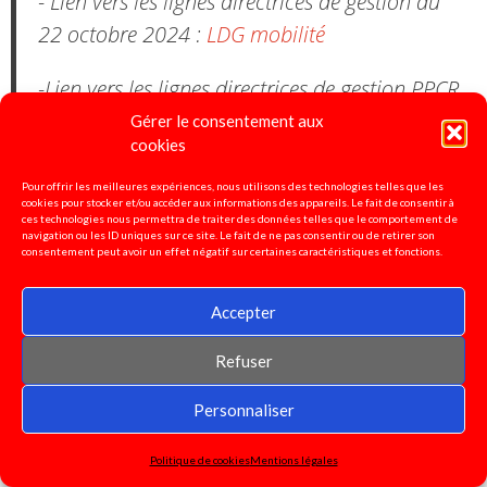
- Lien vers les lignes directrices de gestion du
22 octobre 2024 :
LDG mobilité
-Lien vers les lignes directrices de gestion PPCR
décembre 2024 :
LDG PPCR
Gérer le consentement aux
cookies
Pour offrir les meilleures expériences, nous utilisons des technologies telles que les
cookies pour stocker et/ou accéder aux informations des appareils. Le fait de consentir à
ces technologies nous permettra de traiter des données telles que le comportement de
Pétition pour la défense de
navigation ou les ID uniques sur ce site. Le fait de ne pas consentir ou de retirer son
consentement peut avoir un effet négatif sur certaines caractéristiques et fonctions.
l'enseignement spécialisé!
Accepter
Signez ici!
Refuser
Personnaliser
Motion pour la grève et
contre les réformes Macron :
Politique de cookies
Mentions légales