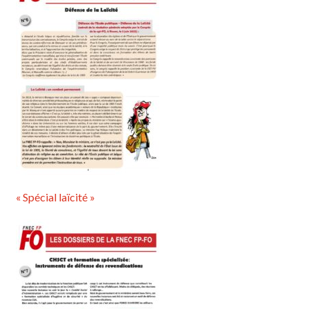
« Spécial laïcité »