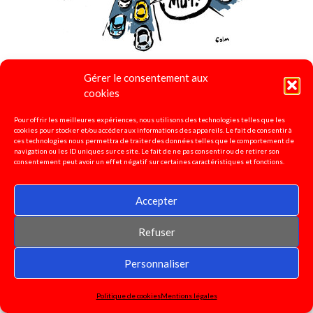
Gérer le consentement aux
cookies
Permutations 2025-2026
Pour offrir les meilleures expériences, nous utilisons des technologies telles que les
cookies pour stocker et/ou accéder aux informations des appareils. Le fait de consentir à
ces technologies nous permettra de traiter des données telles que le comportement de
navigation ou les ID uniques sur ce site. Le fait de ne pas consentir ou de retirer son
consentement peut avoir un effet négatif sur certaines caractéristiques et fonctions.
- Lien vers la carte des résultats des années
précédentes :
Carte résultats
Accepter
Calculateur de barème et fiche de suivi mis à
Refuser
disposition des départements par le Snudi
Personnaliser
national :
https://fo-snudi.fr/permutations/
Politique de cookies
Mentions légales
- Lien vers la Note de service parue au