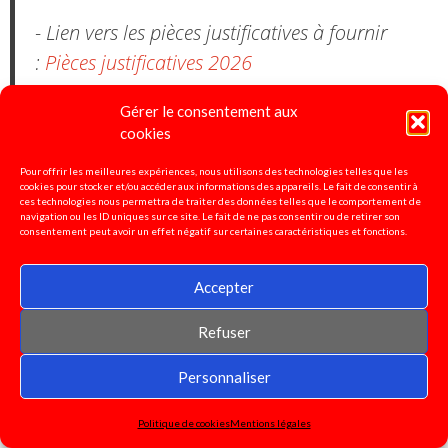
- Lien vers les pièces justificatives à fournir
:
Pièces justificatives 2026
comparatif des résultats permutation 2024-
Gérer le consentement aux
cookies
2025 :
tableau comparaison résultats
mouvement inter 2024.2025
Pour offrir les meilleures expériences, nous utilisons des technologies telles que les
cookies pour stocker et/ou accéder aux informations des appareils. Le fait de consentir à
ces technologies nous permettra de traiter des données telles que le comportement de
- Lien vers les lignes directrices de gestion du
navigation ou les ID uniques sur ce site. Le fait de ne pas consentir ou de retirer son
consentement peut avoir un effet négatif sur certaines caractéristiques et fonctions.
22 octobre 2024 :
LDG mobilité
Accepter
-Lien vers les lignes directrices de gestion PPCR
décembre 2024 :
LDG PPCR
Refuser
Personnaliser
Politique de cookies
Mentions légales
Pétition pour la défense de