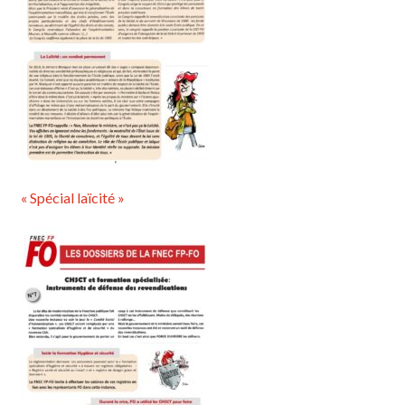
« Spécial laïcité »