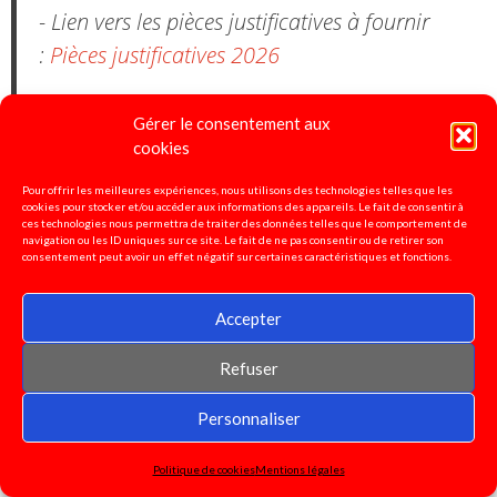
- Lien vers les pièces justificatives à fournir
:
Pièces justificatives 2026
comparatif des résultats permutation 2024-
Gérer le consentement aux
2025 :
tableau comparaison résultats
cookies
mouvement inter 2024.2025
Pour offrir les meilleures expériences, nous utilisons des technologies telles que les
cookies pour stocker et/ou accéder aux informations des appareils. Le fait de consentir à
ces technologies nous permettra de traiter des données telles que le comportement de
- Lien vers les lignes directrices de gestion du
navigation ou les ID uniques sur ce site. Le fait de ne pas consentir ou de retirer son
consentement peut avoir un effet négatif sur certaines caractéristiques et fonctions.
22 octobre 2024 :
LDG mobilité
-Lien vers les lignes directrices de gestion PPCR
Accepter
décembre 2024 :
LDG PPCR
Refuser
Personnaliser
Pétition pour la défense de
Politique de cookies
Mentions légales