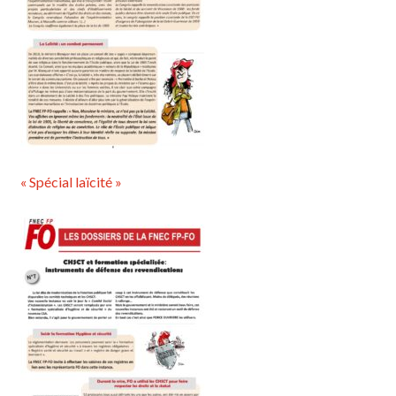
« Spécial laïcité »