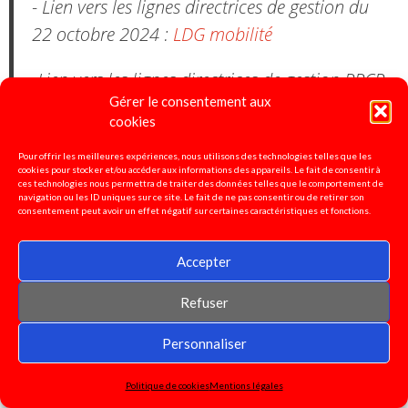
- Lien vers les lignes directrices de gestion du
22 octobre 2024 :
LDG mobilité
-Lien vers les lignes directrices de gestion PPCR
Gérer le consentement aux
décembre 2024 :
LDG PPCR
cookies
Pour offrir les meilleures expériences, nous utilisons des technologies telles que les
cookies pour stocker et/ou accéder aux informations des appareils. Le fait de consentir à
ces technologies nous permettra de traiter des données telles que le comportement de
Pétition pour la défense de
navigation ou les ID uniques sur ce site. Le fait de ne pas consentir ou de retirer son
consentement peut avoir un effet négatif sur certaines caractéristiques et fonctions.
l'enseignement spécialisé!
Accepter
Signez ici!
Refuser
Personnaliser
Motion pour la grève et
contre les réformes Macron :
Politique de cookies
Mentions légales