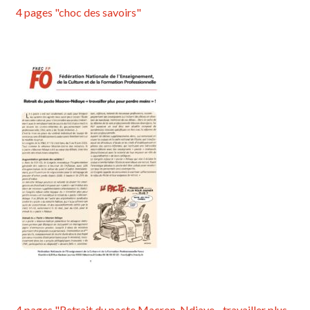
4 pages "choc des savoirs"
4 pages "Retrait du pacte Macron-Ndiaye - travailler plus