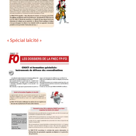
« Spécial laïcité »