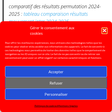
comparatif des résultats permutation 2024-
2025 :
tableau comparaison résultats
mouvement inter 2024.2025
Gérer le consentement aux
- Lien vers les lignes directrices de gestion du
cookies
22 octobre 2024 :
LDG mobilité
Pour offrir les meilleures expériences, nous utilisons des technologies telles que les
cookies pour stocker et/ou accéder aux informations des appareils. Le fait de consentir à
ces technologies nous permettra de traiter des données telles que le comportement de
-Lien vers les lignes directrices de gestion PPCR
navigation ou les ID uniques sur ce site. Le fait de ne pas consentir ou de retirer son
consentement peut avoir un effet négatif sur certaines caractéristiques et fonctions.
décembre 2024 :
LDG PPCR
Accepter
Refuser
Pétition pour la défense de
Personnaliser
l'enseignement spécialisé!
Signez ici!
Politique de cookies
Mentions légales