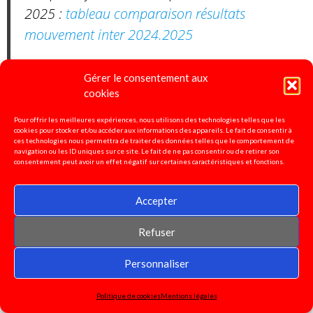
2025 :
tableau comparaison résultats
mouvement inter 2024.2025
- Lien vers les lignes directrices de gestion du
Gérer le consentement aux
22 octobre 2024 :
LDG mobilité
cookies
Pour offrir les meilleures expériences, nous utilisons des technologies telles que les
-Lien vers les lignes directrices de gestion PPCR
cookies pour stocker et/ou accéder aux informations des appareils. Le fait de consentir à
ces technologies nous permettra de traiter des données telles que le comportement de
décembre 2024 :
LDG PPCR
navigation ou les ID uniques sur ce site. Le fait de ne pas consentir ou de retirer son
consentement peut avoir un effet négatif sur certaines caractéristiques et fonctions.
Accepter
Pétition pour la défense de
Refuser
l'enseignement spécialisé!
Personnaliser
Signez ici!
Politique de cookies
Mentions légales