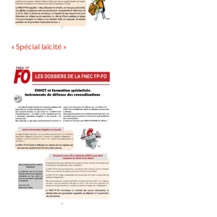
« Spécial laïcité »