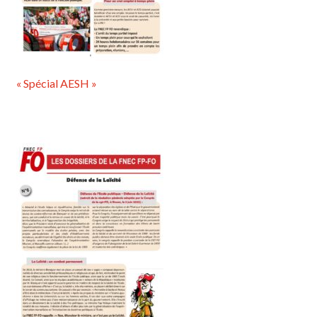
« Spécial AESH »