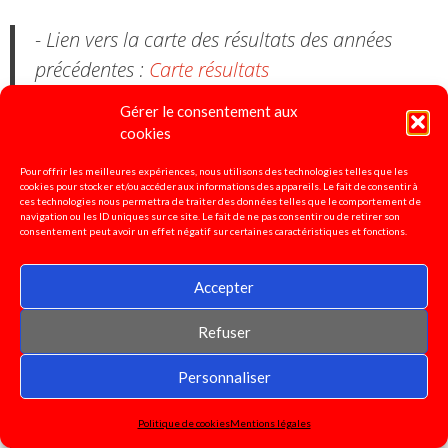
- Lien vers la carte des résultats des années
précédentes :
Carte résultats
Gérer le consentement aux
Calculateur de barème et fiche de suivi mis à
cookies
disposition des départements par le Snudi
Pour offrir les meilleures expériences, nous utilisons des technologies telles que les
national :
https://fo-snudi.fr/permutations/
cookies pour stocker et/ou accéder aux informations des appareils. Le fait de consentir à
ces technologies nous permettra de traiter des données telles que le comportement de
navigation ou les ID uniques sur ce site. Le fait de ne pas consentir ou de retirer son
- Lien vers la Note de service parue au
consentement peut avoir un effet négatif sur certaines caractéristiques et fonctions.
BO spécial n° 39 du 16 octobre :
mouvement
inter 2026
Accepter
Refuser
- Lien vers les pièces justificatives à fournir
:
Pièces justificatives 2026
Personnaliser
comparatif des résultats permutation 2024-
Politique de cookies
Mentions légales