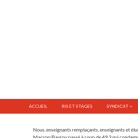
ACCUEIL
RIS ET STAGES
SYNDICAT
Nous, enseignants remplaçants, enseignants et élu
Macron/Bayrou passé à coup de 49.3 qui condamne