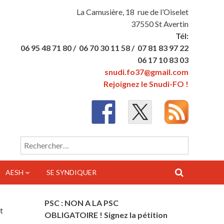
La Camusière, 18 rue de l’Oiselet
37550 St Avertin
Tél:
06 95 48 71 80 /
06 70 30 11 58 /
07 81 83 97 22
06 17 10 83 03
snudi.fo37@gmail.com
Rejoignez le Snudi-FO !
Rechercher :
AESH
SE SYNDIQUER
PSC : NON A LA PSC
t
OBLIGATOIRE ! Signez la pétition