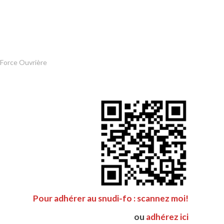
 Force Ouvrière
Pour adhérer au snudi-fo : scannez moi!
ou
adhérez ici