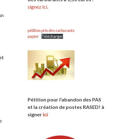
signez ici.
un
pétition prix des carburants
papier
Télécharger
et
Pétition pour l'abandon des PAS
et la création de postes RASED! à
signer
ici
e