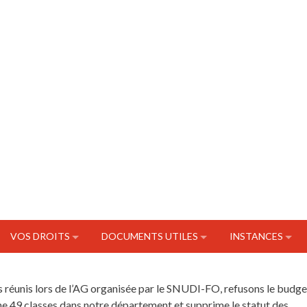
VOS DROITS
DOCUMENTS UTILES
INSTANCES
s réunis lors de l’AG organisée par le SNUDI-FO, refusons le budge
 49 classes dans notre département et supprime le statut des