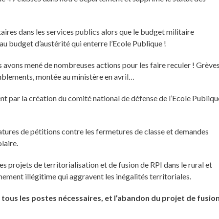
res dans les services publics alors que le budget militaire
au budget d’austérité qui enterre l’Ecole Publique !
s avons mené de nombreuses actions pour les faire reculer ! Grèves
emblements, montée au ministère en avril…
nt par la création du comité national de défense de l’Ecole Publiqu
atures de pétitions contre les fermetures de classe et demandes
laire.
rojets de territorialisation et de fusion de RPI dans le rural et
ment illégitime qui aggravent les inégalités territoriales.
e tous les postes nécessaires, et l’abandon du projet de fusio