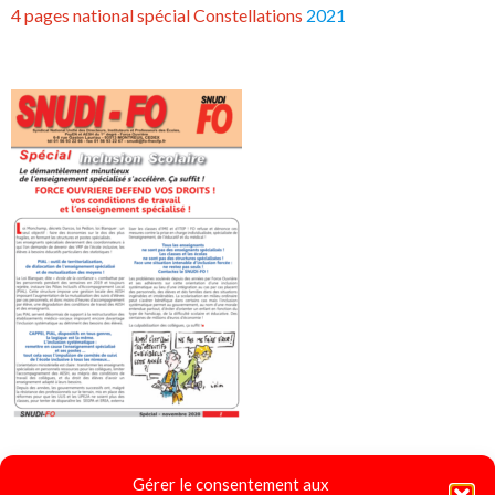
4 pages national spécial Constellations
2021
Gérer le consentement aux
4 pages spécial "Ecole Inclusive"
2020