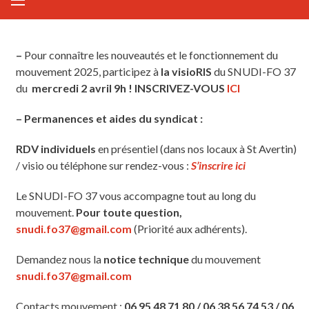
–
Pour connaître les nouveautés et le fonctionnement du
mouvement 2025, participez à
la visioRIS
du SNUDI-FO 37
du
mercredi 2 avril 9h ! INSCRIVEZ-VOUS
ICI
– Permanences et aides du syndicat :
RDV individuels
en présentiel (dans nos locaux à St Avertin)
/ visio ou téléphone sur rendez-vous :
S’inscrire ici
Le SNUDI-FO 37 vous accompagne tout au long du
mouvement.
Pour toute question,
snudi.fo37@gmail.com
(Priorité aux adhérents).
Demandez nous la
notice technique
du mouvement
snudi.fo37@gmail.com
Contacts mouvement :
06 95 48 71 80 / 06 38 56 74 53 / 06