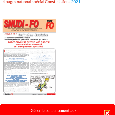
4 pages national spécial Constellations
2021
Gérer le consentement aux
4 pages spécial "Ecole Inclusive"
2020