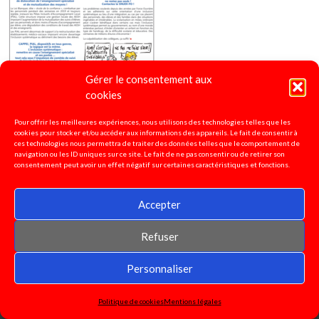
Gérer le consentement aux
cookies
Pour offrir les meilleures expériences, nous utilisons des technologies telles que les
cookies pour stocker et/ou accéder aux informations des appareils. Le fait de consentir à
4 pages spécial "Ecole Inclusive"
2020
ces technologies nous permettra de traiter des données telles que le comportement de
navigation ou les ID uniques sur ce site. Le fait de ne pas consentir ou de retirer son
consentement peut avoir un effet négatif sur certaines caractéristiques et fonctions.
Accepter
Refuser
Personnaliser
Politique de cookies
Mentions légales
© 2026 SNUDI-FO 37
|
WordPress Theme:
AccessPress Basic