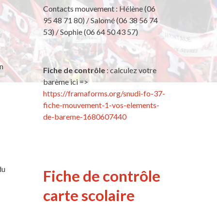
Contacts mouvement : Hélène (06
95 48 71 80) / Salomé (06 38 56 74
53) / Sophie (06 64 50 43 57)
x
en
Fiche de contrôle
: calculez votre
barème ici =>
https://framaforms.org/snudi-fo-37-
fiche-mouvement-1-vos-elements-
de-bareme-1680607440
du
Fiche de contrôle
carte scolaire