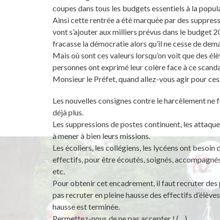
coupes dans tous les budgets essentiels à la populat
Ainsi cette rentrée a été marquée par des suppress
vont s’ajouter aux milliers prévus dans le budget 
fracasse la démocratie alors qu’il ne cesse de de
Mais où sont ces valeurs lorsqu’on voit que des é
personnes ont exprimé leur colère face à ce scanda
Monsieur le Préfet, quand allez-vous agir pour ces
Les nouvelles consignes contre le harcèlement ne fo
déjà plus.
Les suppressions de postes continuent, les attaques 
à mener à bien leurs missions.
Les écoliers, les collégiens, les lycéens ont besoi
effectifs, pour être écoutés, soignés, accompagnés 
etc.
Pour obtenir cet encadrement, il faut recruter des pe
pas recruter en pleine hausse des effectifs d’élève
hausse est terminée.
Permettez-nous de ne pas accepter ! (…)