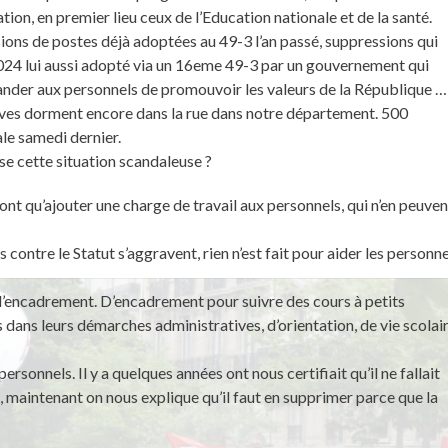
ion, en premier lieu ceux de l’Education nationale et de la santé.
ions de postes déjà adoptées au 49-3 l’an passé, suppressions qui
2024 lui aussi adopté via un 16eme 49-3 par un gouvernement qui
mander aux personnels de promouvoir les valeurs de la République …
lèves dorment encore dans la rue dans notre département. 500
le samedi dernier.
se cette situation scandaleuse ?
nt qu’ajouter une charge de travail aux personnels, qui n’en peuven
contre le Statut s’aggravent, rien n’est fait pour aider les personn
n d’encadrement. D’encadrement pour suivre des cours à petits
dans leurs démarches administratives, d’orientation, de vie scolair
rsonnels. Il y a quelques années ont nous certifiait qu’il ne fallait
s, maintenant on nous explique qu’il faut en supprimer parce que la