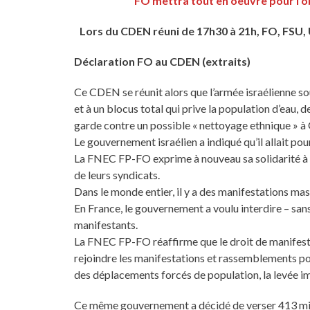
FO mettra tout en oeuvre pour l’ob
Lors du CDEN réuni de 17h30 à 21h, FO, FSU,
Déclaration FO au CDEN (extraits)
Ce CDEN se réunit alors que l’armée israélienne 
et à un blocus total qui prive la population d’eau, 
garde contre un possible « nettoyage ethnique » à
Le gouvernement israélien a indiqué qu’il allait po
La FNEC FP-FO exprime à nouveau sa solidarité à l’é
de leurs syndicats.
Dans le monde entier, il y a des manifestations mass
En France, le gouvernement a voulu interdire – sans
manifestants.
La FNEC FP-FO réaffirme que le droit de manifester
rejoindre les manifestations et rassemblements po
des déplacements forcés de population, la levée 
Ce même gouvernement a décidé de verser 413 milli