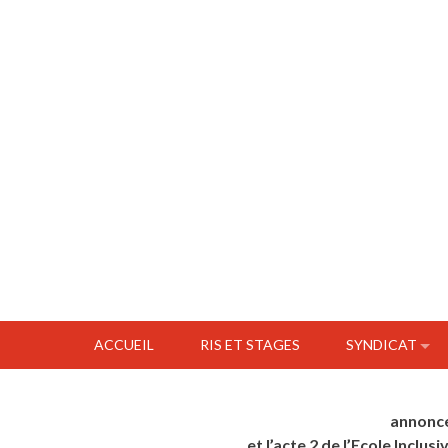
ACCUEIL
RIS ET STAGES
SYNDICAT
annonce
et l’acte 2 de l’Ecole Inclus