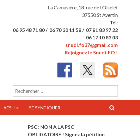
La Camusière, 18 rue de l’Oiselet
37550 St Avertin
Tél:
06 95 48 71 80 /
06 70 30 11 58 /
07 81 83 97 22
06 17 10 83 03
snudi.fo37@gmail.com
Rejoignez le Snudi-FO !
Rechercher :
AESH
SE SYNDIQUER
PSC : NON A LA PSC
OBLIGATOIRE ! Signez la pétition