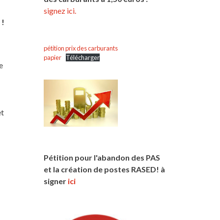
signez ici.
 !
pétition prix des carburants
papier
Télécharger
e
et
Pétition pour l'abandon des PAS
et la création de postes RASED! à
signer
ici
t