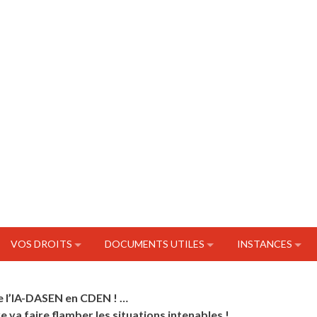
VOS DROITS
DOCUMENTS UTILES
INSTANCES
 l’IA-DASEN en CDEN ! …
ive va faire flamber les situations intenables !