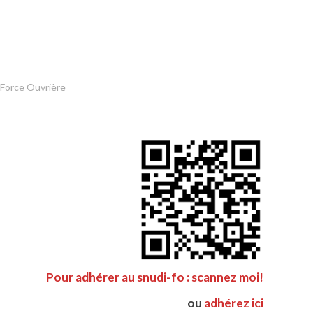
 Force Ouvrière
Pour adhérer au snudi-fo : scannez moi!
ou
adhérez ici