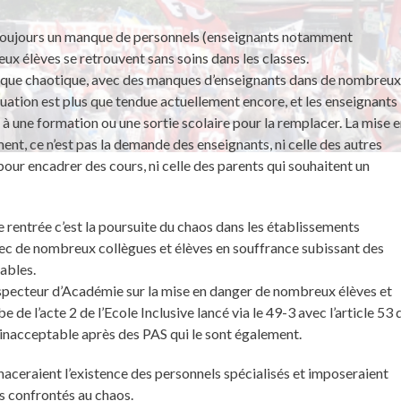
t toujours un manque de personnels (enseignants notamment
x élèves se retrouvent sans soins dans les classes.
us que chaotique, avec des manques d’enseignants dans de nombreu
uation est plus que tendue actuellement encore, et les enseignants
r à une formation ou une sortie scolaire pour la remplacer. La mise 
nt, ce n’est pas la demande des enseignants, ni celle des autres
ur encadrer des cours, ni celle des parents qui souhaitent un
te rentrée c’est la poursuite du chaos dans les établissements
 avec de nombreux collègues et élèves en souffrance subissant des
ables.
specteur d’Académie sur la mise en danger de nombreux élèves et
 de l’acte 2 de l’Ecole Inclusive lancé via le 49-3 avec l’article 53 
L inacceptable après des PAS qui le sont également.
aceraient l’existence des personnels spécialisés et imposeraient
 confrontés au chaos.