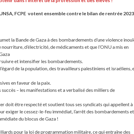
tenir dans l’intérêt de la profession et des élèves !
 UNSA, FCPE votent ensemble contre le bilan de rentrée 2023
soumet la Bande de Gaza à des bombardements d’une violence inouï
de nourriture, d’électricité, de médicaments et que l’ONU a mis en
 Gaza
ursuivre et intensifier les bombardements.
gard de la population, des travailleurs palestiniens et israéliens, 
ives en faveur de la paix.
 succès – les manifestations et a verbalisé des milliers de
 doit être respecté et soutient tous ses syndicats qui appellent à
ur exiger le cessez-le-feu immédiat, l’arrêt des bombardements e
immédiate du blocus de Gaza !
ards pour la loi de programmation militaire, ce qui entraîne des