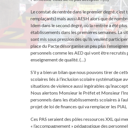
Le constat de rentrée dans le premier degré, c’es
remplaçants) mais aussi AESH alors que de nombreu
Idem dans le second degré, où la rentrée a été pl
établissements dans les premières semaines. La sit
sont mis sous pression dès qu’ils veulent participe
place du Pacte désorganise un peu plus l’enseigneme
personnels comme les AED qui vont être recrutés po
enseignement de qualité. (…)
S’il y a bien un bilan que nous pouvons tirer de cet
scolaires liés à l’inclusion scolaire systématique
situations de violence aussi ingérables qu’inaccept
Nous alertons Monsieur le Préfet et Monsieur l’In
personnels dans les établissements scolaires à l’aube
projet de loi de finances qui va remplacer les PIA
Ces PAS seraient des pôles ressources XXL qui men
« l’accompagnement » pédagogique des personnels