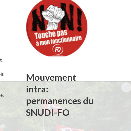
t
els
Mouvement
intra:
e,
permanences du
SNUDI-FO