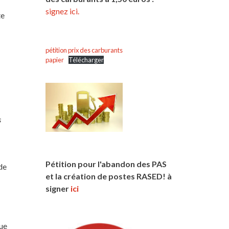
signez ici.
te
pétition prix des carburants
papier
Télécharger
:
s
Pétition pour l'abandon des PAS
 de
et la création de postes RASED! à
signer
ici
que