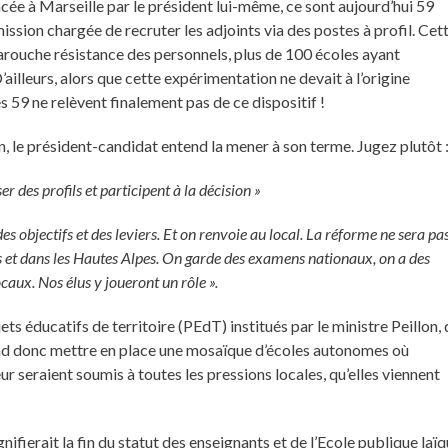
ncée à Marseille par le président lui-même, ce sont aujourd’hui 59
ission chargée de recruter les adjoints via des postes à profil. Cet
arouche résistance des personnels, plus de 100 écoles ayant
ailleurs, alors que cette expérimentation ne devait à l’origine
 59 ne relèvent finalement pas de ce dispositif !
n, le président-candidat entend la mener à son terme. Jugez plutôt 
er des profils et participent à la décision »
es objectifs et des leviers. Et on renvoie au local. La réforme ne sera pa
s et dans les Hautes Alpes. On garde des examens nationaux, on a des
ocaux. Nos élus y joueront un rôle ».
ets éducatifs de territoire (PEdT) institués par le ministre Peillon,
tend donc mettre en place une mosaïque d’écoles autonomes où
 seraient soumis à toutes les pressions locales, qu’elles viennent
nifierait la fin du statut des enseignants et de l’Ecole publique laï