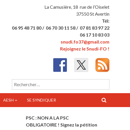
La Camusière, 18 rue de l’Oiselet
37550 St Avertin
Tél:
06 95 48 71 80 /
06 70 30 11 58 /
07 81 83 97 22
06 17 10 83 03
snudi.fo37@gmail.com
Rejoignez le Snudi-FO !
Rechercher :
AESH
SE SYNDIQUER
PSC : NON A LA PSC
OBLIGATOIRE ! Signez la pétition