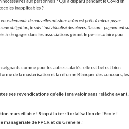
n nécessaires aux personnels ? Qui a disparu pendant le Covid en
tocoles inapplicables ?
n vous demande de nouvelles missions qu’on est prêts à mieux payer
une obligation, le suivi individualisé des élèves, l’accom- pagnement s
tés à s’engager dans les associations gérant le pé- riscolaire pour
enseignants comme pour les autres salariés, elle est bel est bien
éforme de la masterisation et la réforme Blanquer des concours, le
es ses revendications qu’elle fera valoir sans relâche avant,
on marseillaise ! Stop à la territorialisation de l’Ecole !
que managériale de PPCR et du Grenelle !