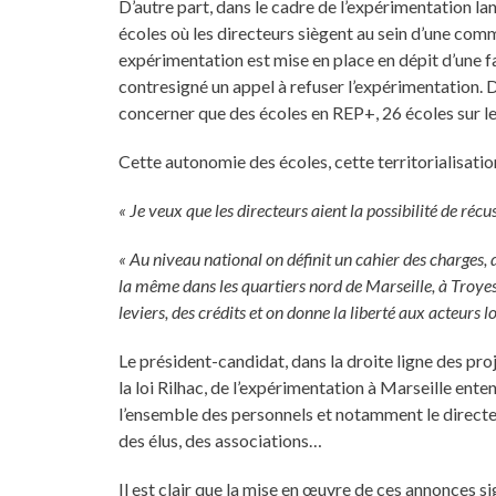
D’autre part, dans le cadre de l’expérimentation la
écoles où les directeurs siègent au sein d’une comm
expérimentation est mise en place en dépit d’une f
contresigné un appel à refuser l’expérimentation. D’
concerner que des écoles en REP+, 26 écoles sur les
Cette autonomie des écoles, cette territorialisatio
« Je veux que les directeurs aient la possibilité de récus
« Au niveau national on définit un cahier des charges, d
la même dans les quartiers nord de Marseille, à Troye
leviers, des crédits et on donne la liberté aux acteurs l
Le président-candidat, dans la droite ligne des proj
la loi Rilhac, de l’expérimentation à Marseille en
l’ensemble des personnels et notamment le directeur
des élus, des associations…
Il est clair que la mise en œuvre de ces annonces sig