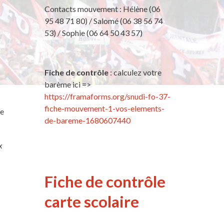
Contacts mouvement : Hélène (06
95 48 71 80) / Salomé (06 38 56 74
53) / Sophie (06 64 50 43 57)
Fiche de contrôle
: calculez votre
barème ici =>
https://framaforms.org/snudi-fo-37-
fiche-mouvement-1-vos-elements-
le
de-bareme-1680607440
x
Fiche de contrôle
carte scolaire