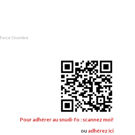
 Force Ouvrière
Pour adhérer au snudi-fo : scannez moi!
ou
adhérez ici