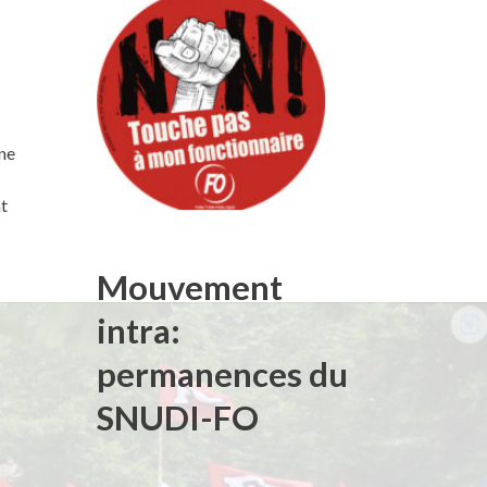
une
at
Mouvement
intra:
permanences du
SNUDI-FO