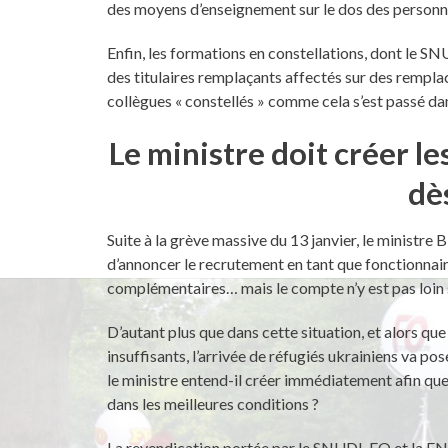
des moyens d’enseignement sur le dos des personne
Enfin, les formations en constellations, dont le 
des titulaires remplaçants affectés sur des rempla
collègues « constellés » comme cela s’est passé dan
Le ministre doit créer l
dè
Suite à la grève massive du 13 janvier, le ministre 
d’annoncer le recrutement en tant que fonctionnaire
complémentaires… mais le compte n’y est pas loin s
D’autant plus que dans cette situation, et alors q
insuffisants, l’arrivée de réfugiés ukrainiens va 
le ministre entend-il créer immédiatement afin que l
dans les meilleures conditions ?
La revendication portée par le SNUDI-FO et la FN