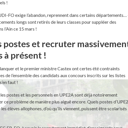
ls !
SNUDI-FO exige l’abandon, reprennent dans certains départements… 
cements longs sont retirés de leurs classes pour suppléer des
s l’Ain ce 15 mars !
es postes et recruter massivemen
s à présent !
Blanquer et le premier ministre Castex ont certes été contraints
s de l’ensemble des candidats aux concours inscrits sur les listes
’en faut !
ue les postes et les personnels en UPE2A sont déjà notoirement
poser ce problème de manière plus aiguë encore. Quels postes d’UPE
es élèves allophones, d’où qu’ils viennent, puissent être scolarisés
EC FP-FO, à savoir le recrutement immédiat d’enseignants sous