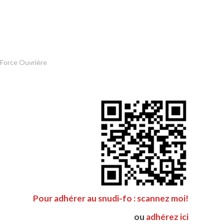
 Force Ouvrière
Pour adhérer au snudi-fo : scannez moi!
ou
adhérez ici