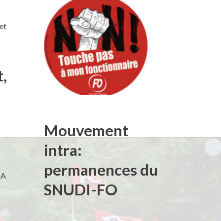
et
t,
Mouvement
intra:
permanences du
2A
SNUDI-FO