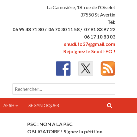
La Camusière, 18 rue de l’Oiselet
37550 St Avertin
Tél:
06 95 48 71 80 /
06 70 30 11 58 /
07 81 83 97 22
06 17 10 83 03
snudi.fo37@gmail.com
Rejoignez le Snudi-FO !
Rechercher :
AESH
SE SYNDIQUER
PSC : NON A LA PSC
OBLIGATOIRE ! Signez la pétition