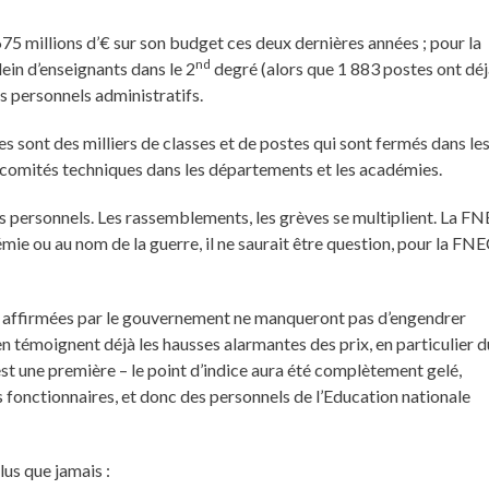
75 millions d’€ sur son budget ces deux dernières années ; pour la
nd
ein d’enseignants dans le 2
degré (alors que 1 883 postes ont dé
s personnels administratifs.
s sont des milliers de classes et de postes qui sont fermés dans le
ux comités techniques dans les départements et les académies.
es personnels. Les rassemblements, les grèves se multiplient. La F
mie ou au nom de la guerre, il ne saurait être question, pour la FN
 » affirmées par le gouvernement ne manqueront pas d’engendrer
en témoignent déjà les hausses alarmantes des prix, en particulier d
est une première – le point d’indice aura été complètement gelé,
s fonctionnaires, et donc des personnels de l’Education nationale
us que jamais :