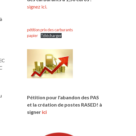
signez ici.
jà
pétition prix des carburants
papier
Télécharger
s
NEC
EC
u
Pétition pour l'abandon des PAS
et la création de postes RASED! à
signer
ici