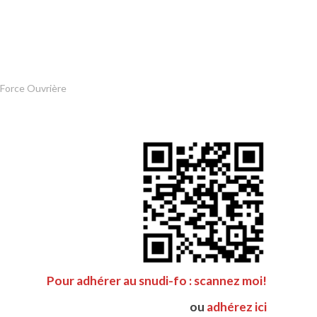
 Force Ouvrière
Pour adhérer au snudi-fo : scannez moi!
ou
adhérez ici