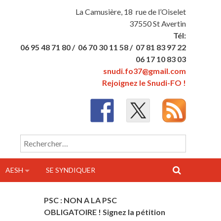
La Camusière, 18 rue de l’Oiselet
37550 St Avertin
Tél:
06 95 48 71 80 /
06 70 30 11 58 /
07 81 83 97 22
06 17 10 83 03
snudi.fo37@gmail.com
Rejoignez le Snudi-FO !
Rechercher :
AESH
SE SYNDIQUER
PSC : NON A LA PSC
OBLIGATOIRE ! Signez la pétition