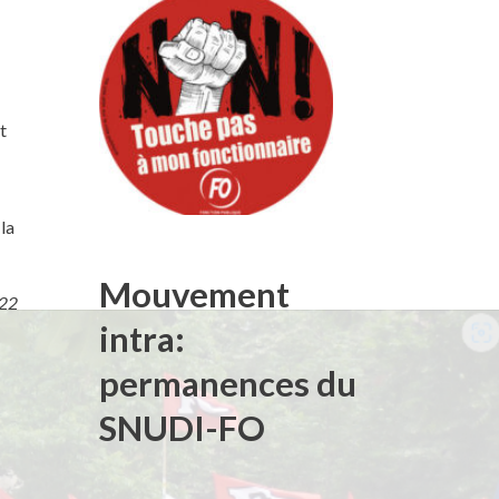
t
 la
Mouvement
022
intra:
permanences du
SNUDI-FO