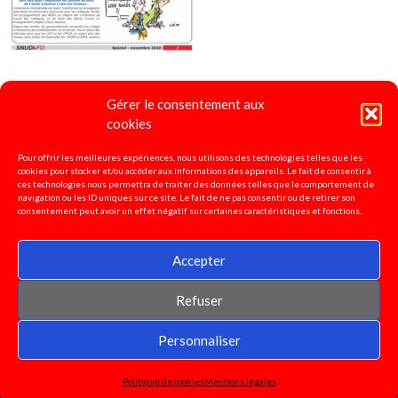
Gérer le consentement aux
4 pages spécial "Ecole Inclusive"
2020
cookies
Pour offrir les meilleures expériences, nous utilisons des technologies telles que les
cookies pour stocker et/ou accéder aux informations des appareils. Le fait de consentir à
ces technologies nous permettra de traiter des données telles que le comportement de
navigation ou les ID uniques sur ce site. Le fait de ne pas consentir ou de retirer son
consentement peut avoir un effet négatif sur certaines caractéristiques et fonctions.
Accepter
Refuser
© 2026 SNUDI-FO 37
|
WordPress Theme:
AccessPress Basic
Personnaliser
Politique de cookies
Mentions légales