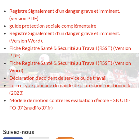
Registre Signalement d'un danger grave et imminent.
(version PDF)
guide protection sociale complémentaire
Registre Signalement d'un danger grave et imminent.
(Version Word).
Fiche Registre Santé & Sécurité au Travail (RSST) (Version
PDF)
Fiche Registre Santé & Sécurité au Travail (RSST) (Version
Word)
Déclaration d’accident de service ou de travail
Lettre type pour une demande de protection fonctionnelle
(2023)
Modèle de motion contre les évaluation d’école – SNUDI-
FO 37 (snudifo37.fr)
Suivez-nous