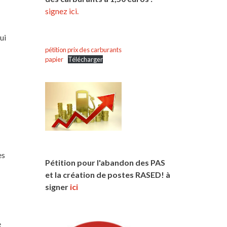
signez ici.
ui
pétition prix des carburants
papier
Télécharger
es
Pétition pour l'abandon des PAS
et la création de postes RASED! à
signer
ici
e