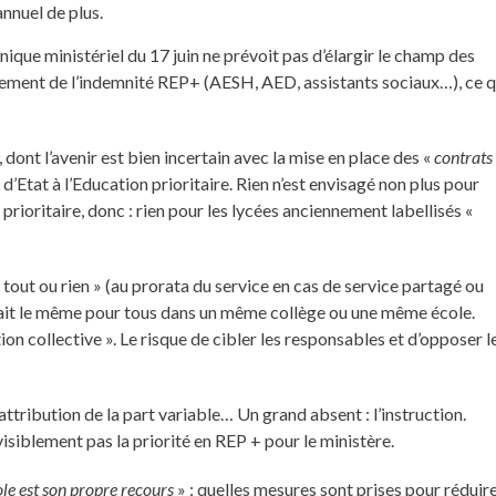
annuel de plus.
nique ministériel du 17 juin ne prévoit pas d’élargir le champ des
sement de l’indemnité REP+ (AESH, AED, assistants sociaux…), ce q
dont l’avenir est bien incertain avec la mise en place des «
contrats
 d’Etat à l’Education prioritaire. Rien n’est envisagé non plus pour
ioritaire, donc : rien pour les lycées anciennement labellisés «
 tout ou rien » (au prorata du service en cas de service partagé ou
rait le même pour tous dans un même collège ou une même école.
tion collective ». Le risque de cibler les responsables et d’opposer l
attribution de la part variable… Un grand absent : l’instruction.
isiblement pas la priorité en REP + pour le ministère.
ole est son propre recours
» : quelles mesures sont prises pour réduir