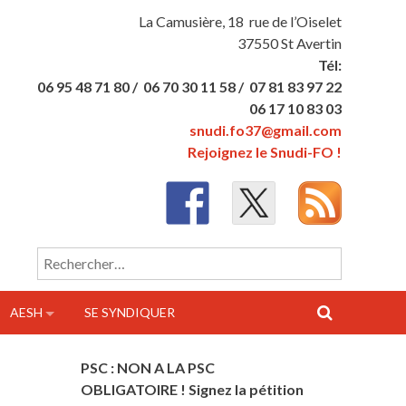
La Camusière, 18 rue de l’Oiselet
37550 St Avertin
Tél:
06 95 48 71 80 /
06 70 30 11 58 /
07 81 83 97 22
06 17 10 83 03
snudi.fo37@gmail.com
Rejoignez le Snudi-FO !
Rechercher :
AESH
SE SYNDIQUER
PSC : NON A LA PSC
OBLIGATOIRE ! Signez la pétition