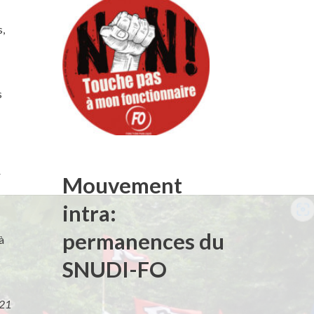
s,
s
r
Mouvement
intra:
permanences du
à
SNUDI-FO
021