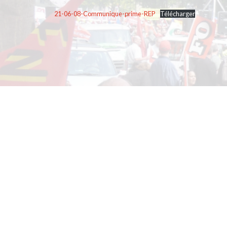
21-06-08-Communique-prime-REP
Télécharger