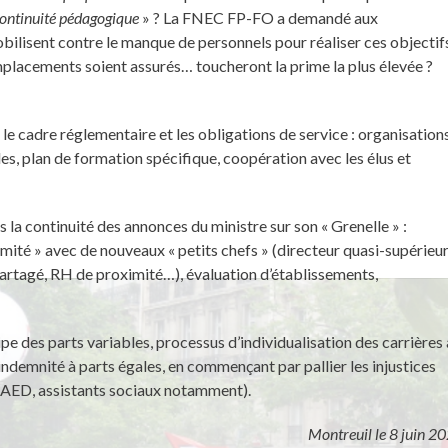
ontinuité pédagogique
» ? La FNEC FP-FO a demandé aux
obilisent contre le manque de personnels pour réaliser ces objectif
mplacements soient assurés… toucheront la prime la plus élevée ?
 le cadre réglementaire et les obligations de service : organisation
les, plan de formation spécifique, coopération avec les élus et
s la continuité des annonces du ministre sur son « Grenelle » :
mité » avec de nouveaux « petits chefs » (directeur quasi-supérieu
partagé, RH de proximité…), évaluation d’établissements,
 des parts variables, processus d’individualisation des carrières 
indemnité à parts égales, en commençant par pallier les injustices
, AED, assistants sociaux notamment).
Montreuil le 8 juin 2