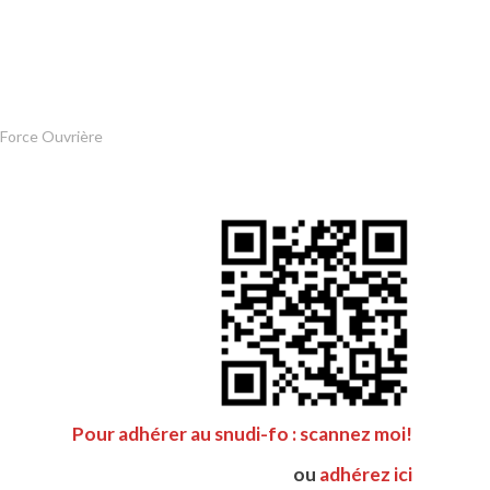
 Force Ouvrière
Pour adhérer au snudi-fo : scannez moi!
ou
adhérez ici