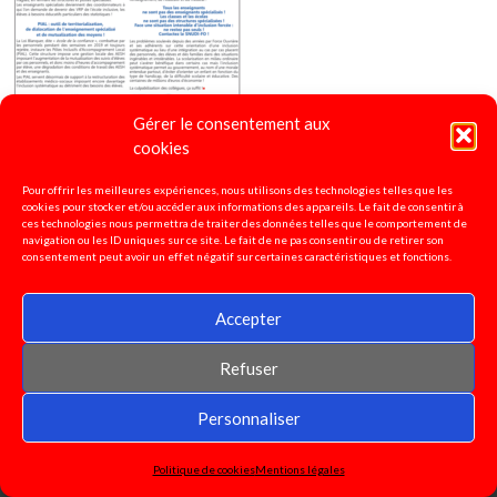
Gérer le consentement aux
cookies
Pour offrir les meilleures expériences, nous utilisons des technologies telles que les
cookies pour stocker et/ou accéder aux informations des appareils. Le fait de consentir à
ces technologies nous permettra de traiter des données telles que le comportement de
navigation ou les ID uniques sur ce site. Le fait de ne pas consentir ou de retirer son
4 pages spécial "Ecole Inclusive"
2020
consentement peut avoir un effet négatif sur certaines caractéristiques et fonctions.
Accepter
Refuser
Personnaliser
Politique de cookies
Mentions légales