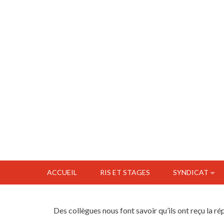
ACCUEIL
RIS ET STAGES
SYNDICAT
Des collègues nous font savoir qu’ils ont reçu la r