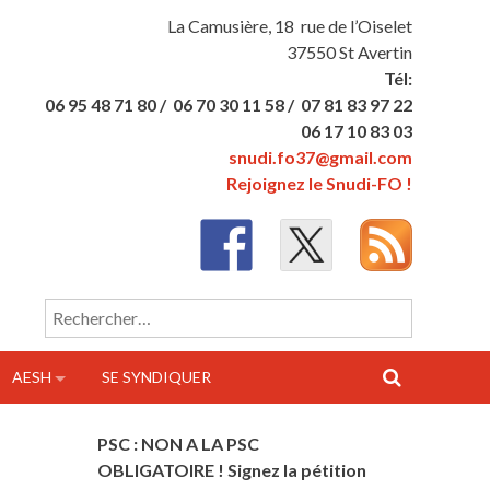
La Camusière, 18 rue de l’Oiselet
37550 St Avertin
Tél:
06 95 48 71 80 /
06 70 30 11 58 /
07 81 83 97 22
06 17 10 83 03
snudi.fo37@gmail.com
Rejoignez le Snudi-FO !
Rechercher :
AESH
SE SYNDIQUER
PSC : NON A LA PSC
OBLIGATOIRE ! Signez la pétition