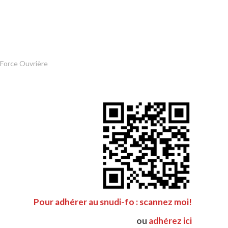
 Force Ouvrière
Pour adhérer au snudi-fo : scannez moi!
ou
adhérez ici