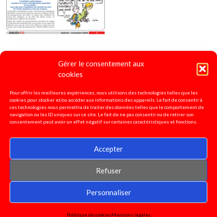
Gérer le consentement aux
4 pages spécial "Ecole Inclusive"
2020
cookies
Pour offrir les meilleures expériences, nous utilisons des technologies telles que les
cookies pour stocker et/ou accéder aux informations des appareils. Le fait de consentir à
ces technologies nous permettra de traiter des données telles que le comportement de
navigation ou les ID uniques sur ce site. Le fait de ne pas consentir ou de retirer son
consentement peut avoir un effet négatif sur certaines caractéristiques et fonctions.
Accepter
Refuser
© 2026 SNUDI-FO 37
|
WordPress Theme:
AccessPress Basic
Personnaliser
Politique de cookies
Mentions légales