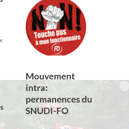
s
nc
Mouvement
intra:
permanences du
ns
SNUDI-FO