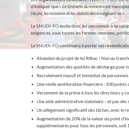
d’indiquer que «
Le Grenelle du ministre est inaccepta
l’école, les missions et les statuts des enseignant-es
»
Le SNUDI-FO invite donc les personnels à se saisir d
exigences, sous toutes les formes : motions, péti
Le SNUDI-FO continuera à porter ses revendicatio
Abandon du projet de loi Rilhac ! Non au transf
Augmentation des quotités de décharge pour to
Recrutement massif et immédiat de personnels 
Une réelle amélioration financière : 100 points d
Versement de la prime à tous les directeurs y 
Une aide administrative statutaire – et pas des s
Un allègement significatif des tâches, avec le re
Augmentation de 20% de la valeur du point d’ind
supplémentaires pour tous les personnels, soit 