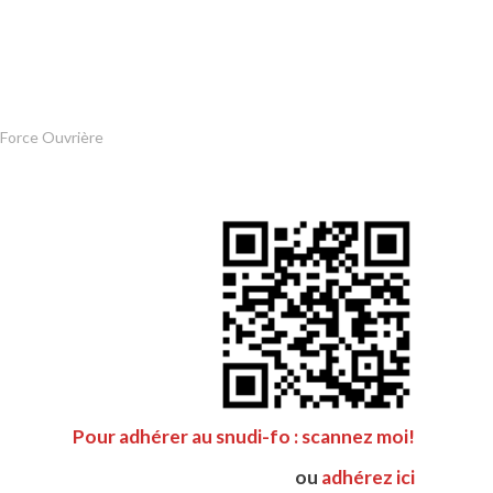
 Force Ouvrière
Pour adhérer au snudi-fo : scannez moi!
ou
adhérez ici