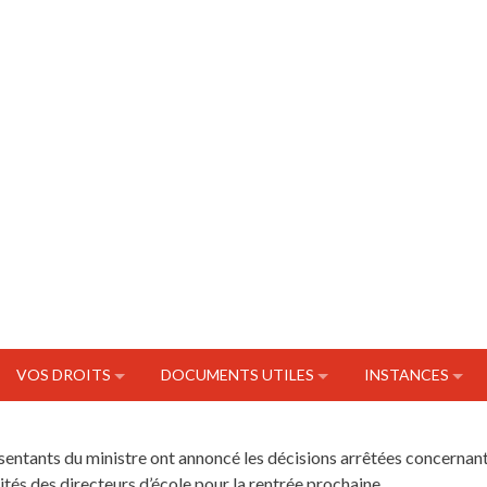
VOS DROITS
DOCUMENTS UTILES
INSTANCES
sentants du ministre ont annoncé les décisions arrêtées concernan
tés des directeurs d’école pour la rentrée prochaine.