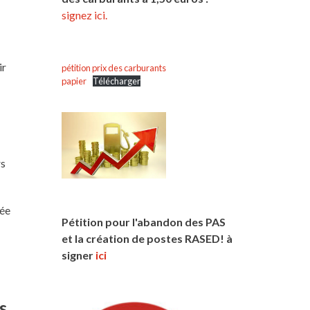
signez ici.
ir
pétition prix des carburants
papier
Télécharger
e
rs
sée
Pétition pour l'abandon des PAS
et la création de postes RASED! à
signer
ici
s