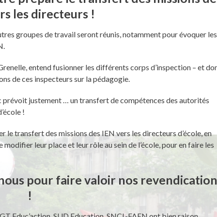
rs les directeurs !
utres groupes de travail seront réunis, notamment pour évoquer le
N.
 Grenelle, entend fusionner les différents corps d’inspection – et do
ions de ces inspecteurs sur la pédagogie.
hac prévoit justement … un transfert de compétences des autorités
’école !
er le transfert des missions des IEN vers les directeurs d’école, en
modifier leur place et leur rôle au sein de l’école, pour en faire les
nous pour faire valoir nos revendicatio
!
CGT Educ’action, SUD Education, SNCL-FAEN ont bien raison