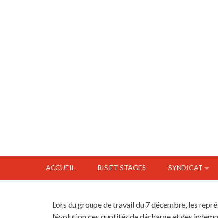
ACCUEIL
RIS ET STAGES
SYNDICAT
Lors du groupe de travail du 7 décembre, les repré
l’évolution des quotités de décharge et des indemni