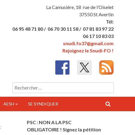
La Camusière, 18 rue de l’Oiselet
37550 St Avertin
Tél:
06 95 48 71 80 /
06 70 30 11 58 /
07 81 83 97 22
06 17 10 83 03
snudi.fo37@gmail.com
Rejoignez le Snudi-FO !
Rechercher :
AESH
SE SYNDIQUER
PSC : NON A LA PSC
t
OBLIGATOIRE ! Signez la pétition