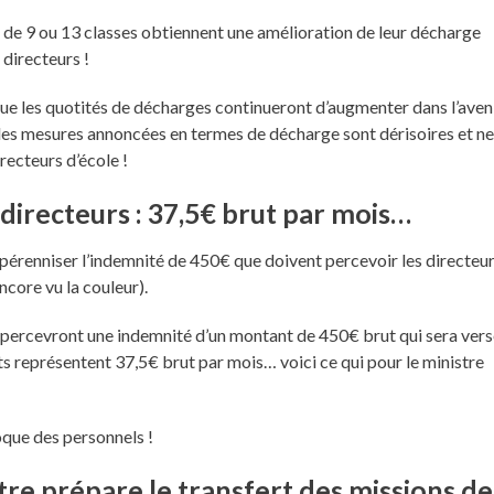
es de 9 ou 13 classes obtiennent une amélioration de leur décharge
directeurs !
ue les quotités de décharges continueront d’augmenter dans l’aven
 les mesures annoncées en termes de décharge sont dérisoires et n
recteurs d’école !
 directeurs : 37,5€ brut par mois…
 pérenniser l’indemnité de 450€ que doivent percevoir les directeu
encore vu la couleur).
le percevront une indemnité d’un montant de 450€ brut qui sera ver
ts représentent 37,5€ brut par mois… voici ce qui pour le ministre
que des personnels !
tre prépare le transfert des missions de