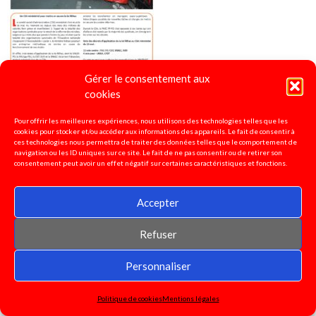
Gérer le consentement aux
cookies
Pour offrir les meilleures expériences, nous utilisons des technologies telles que les
cookies pour stocker et/ou accéder aux informations des appareils. Le fait de consentir à
Page spéciale "abandon de la loi Rilhac et de ses décrets
ces technologies nous permettra de traiter des données telles que le comportement de
navigation ou les ID uniques sur ce site. Le fait de ne pas consentir ou de retirer son
d'application"
2023
consentement peut avoir un effet négatif sur certaines caractéristiques et fonctions.
Accepter
Refuser
Personnaliser
Politique de cookies
Mentions légales