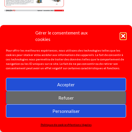
4 pages national spécial Constellations
2021
Gérer le consentement aux
cookies
Pour offrir les meilleures expériences, nous utilisons des technologies telles que les
cookies pour stocker et/ou accéder aux informations des appareils. Le fait de consentir à
ces technologies nous permettra de traiter des données telles que le comportement de
navigation ou les ID uniques sur ce site. Le fait de ne pas consentir ou de retirer son
consentement peut avoir un effet négatif sur certaines caractéristiques et fonctions.
Accepter
Refuser
Personnaliser
Politique de cookies
Mentions légales