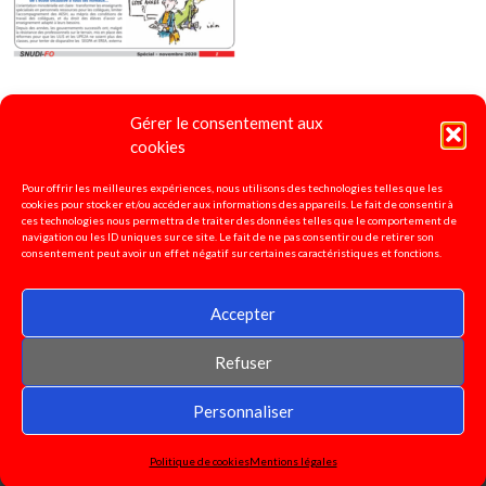
Gérer le consentement aux
4 pages spécial "Ecole Inclusive"
2020
cookies
Pour offrir les meilleures expériences, nous utilisons des technologies telles que les
cookies pour stocker et/ou accéder aux informations des appareils. Le fait de consentir à
ces technologies nous permettra de traiter des données telles que le comportement de
navigation ou les ID uniques sur ce site. Le fait de ne pas consentir ou de retirer son
consentement peut avoir un effet négatif sur certaines caractéristiques et fonctions.
Accepter
Refuser
© 2026 SNUDI-FO 37
|
WordPress Theme:
AccessPress Basic
Personnaliser
Politique de cookies
Mentions légales