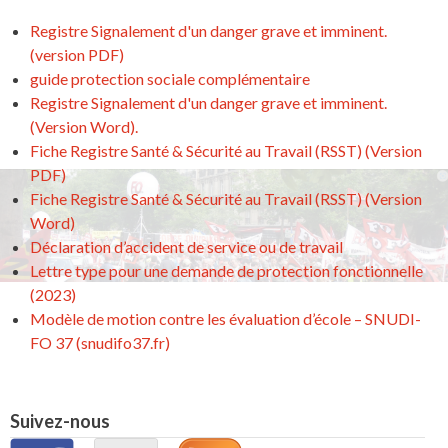
Registre Signalement d'un danger grave et imminent.
(version PDF)
guide protection sociale complémentaire
Registre Signalement d'un danger grave et imminent.
(Version Word).
Fiche Registre Santé & Sécurité au Travail (RSST) (Version
PDF)
Fiche Registre Santé & Sécurité au Travail (RSST) (Version
Word)
Déclaration d’accident de service ou de travail
Lettre type pour une demande de protection fonctionnelle
(2023)
Modèle de motion contre les évaluation d’école – SNUDI-
FO 37 (snudifo37.fr)
Suivez-nous