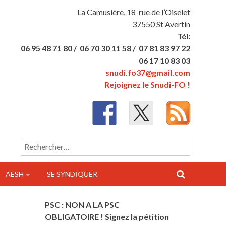
La Camusière, 18 rue de l’Oiselet
37550 St Avertin
Tél:
06 95 48 71 80 /
06 70 30 11 58 /
07 81 83 97 22
06 17 10 83 03
snudi.fo37@gmail.com
Rejoignez le Snudi-FO !
Rechercher :
AESH
SE SYNDIQUER
PSC : NON A LA PSC
OBLIGATOIRE ! Signez la pétition