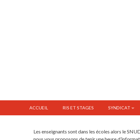
ACCUEIL
RIS ET STAGES
SYNDICAT
Les enseignants sont dans les écoles alors le SNUD
nous vous proposons de tenir une heure d’informati