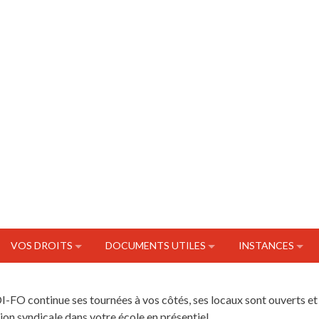
VOS DROITS
DOCUMENTS UTILES
INSTANCES
I-FO continue ses tournées à vos côtés, ses locaux sont ouverts et
on syndicale dans votre école en présentiel.