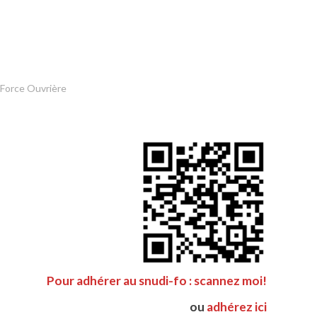
 Force Ouvrière
Pour adhérer au snudi-fo : scannez moi!
ou
adhérez ici