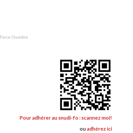
 Force Ouvrière
Pour adhérer au snudi-fo : scannez moi!
ou
adhérez ici