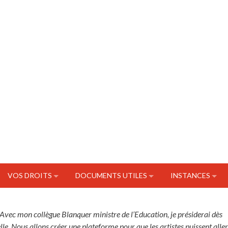
VOS DROITS
DOCUMENTS UTILES
INSTANCES
Avec mon collègue Blanquer ministre de l’Education, je présiderai dès
le. Nous allons créer une plateforme pour que les artistes puissent aller