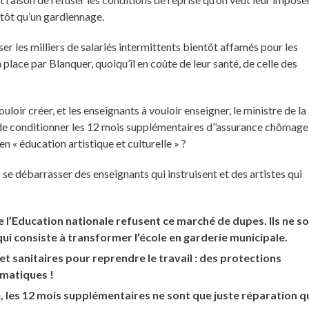
utôt qu’un gardiennage.
er les milliers de salariés intermittents bientôt affamés pour les
 place par Blanquer, quoiqu’il en coûte de leur santé, de celle des
loir créer, et les enseignants à vouloir enseigner, le ministre de la
l de conditionner les 12 mois supplémentaires d’’assurance chômage
n « éducation artistique et culturelle » ?
se débarrasser des enseignants qui instruisent et des artistes qui
e l’Education nationale refusent ce marché de dupes. Ils ne s
qui consiste à transformer l’école en garderie municipale.
t sanitaires pour reprendre le travail : des protections
ématiques !
e, les 12 mois supplémentaires ne sont que juste réparation q