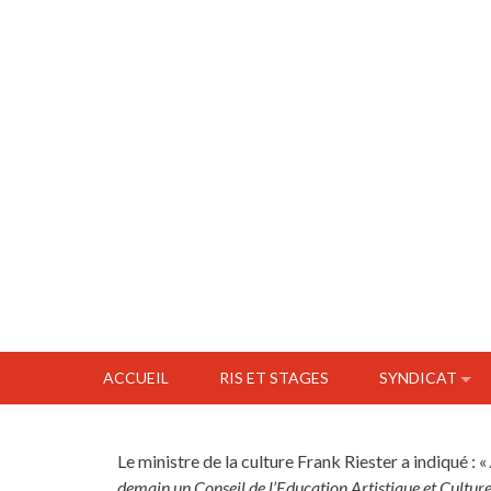
ACCUEIL
RIS ET STAGES
SYNDICAT
Le ministre de la culture Frank Riester a indiqué : «
demain un Conseil de l’Education Artistique et Culturel