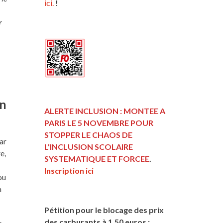
ici.
!
r
en
ALERTE INCLUSION : MONTEE A
PARIS LE 5 NOVEMBRE POUR
STOPPER LE CHAOS DE
ar
L'INCLUSION
SCOLAIRE
e,
SYSTEMATIQUE ET FORCEE
.
Inscription ici
ou
n
Pétition pour le blocage des prix
des carburants à 1,50 euros :
r