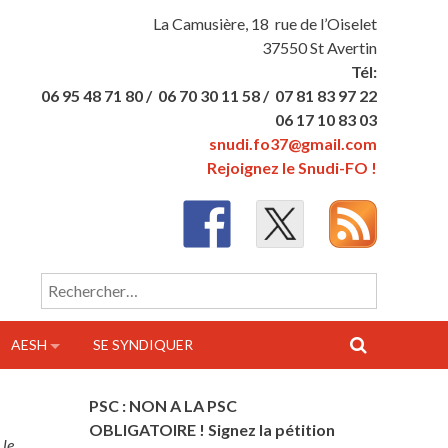
La Camusière, 18 rue de l’Oiselet
37550 St Avertin
Tél:
06 95 48 71 80 /
06 70 30 11 58 /
07 81 83 97 22
06 17 10 83 03
snudi.fo37@gmail.com
Rejoignez le Snudi-FO !
Rechercher :
AESH
SE SYNDIQUER
PSC : NON A LA PSC
OBLIGATOIRE ! Signez la pétition
 le