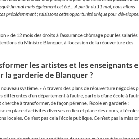
 jusqu’à fin mai mais également cet été… A partir du 11 mai, nous allons
le cas précédemment ; saisissons cette opportunité unique pour développe
ion » de 12 mois des droits à l’assurance chômage pour les salariés
ntentions du Ministre Blanquer, à l’occasion de la réouverture des
former les artistes et les enseignants 
 la garderie de Blanquer ?
 un nouveau système. » A travers des plans de réouverture négociés p
es différentes d’un département à l’autre, parfois d’une école à l’autr
 cherche à transformer, de façon pérenne, l’école en garderie :
e en place d’activités diverses en lieu et place des cours, à l’école 
ns locales. Ce n’est pas cela l’école publique. Ce n’est pas la missio
t raison de refuser les conditions de reprise qu’on veut leur impose