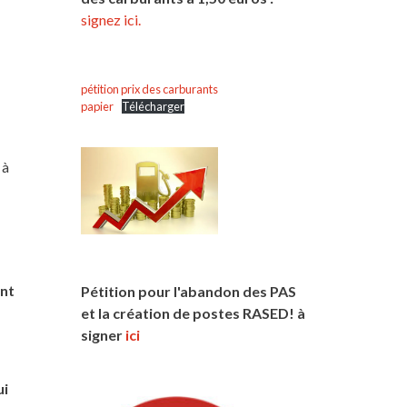
signez ici.
pétition prix des carburants
papier
Télécharger
 à
ont
Pétition pour l'abandon des PAS
et la création de postes RASED! à
signer
ici
ui