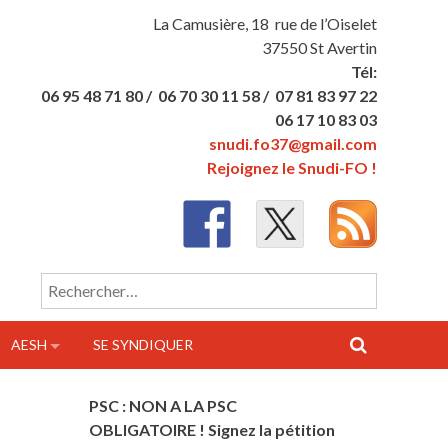
La Camusière, 18 rue de l’Oiselet
37550 St Avertin
Tél:
06 95 48 71 80 /
06 70 30 11 58 /
07 81 83 97 22
06 17 10 83 03
snudi.fo37@gmail.com
Rejoignez le Snudi-FO !
Rechercher :
AESH
SE SYNDIQUER
PSC : NON A LA PSC
OBLIGATOIRE ! Signez la pétition