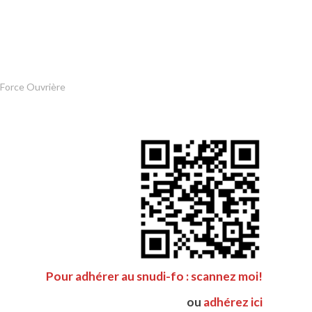
 Force Ouvrière
Pour adhérer au snudi-fo : scannez moi!
ou
adhérez ici