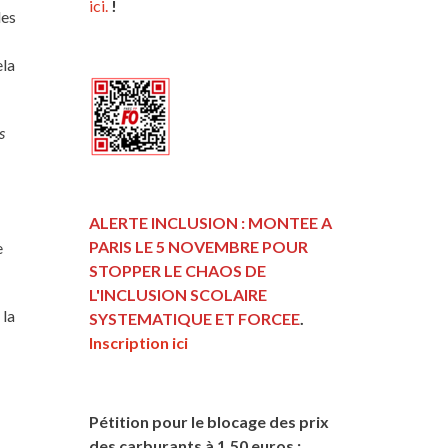
ici.
!
les
ela
s
ALERTE INCLUSION : MONTEE A
PARIS LE 5 NOVEMBRE POUR
e
STOPPER LE CHAOS DE
L'INCLUSION
SCOLAIRE
 la
SYSTEMATIQUE ET FORCEE
.
Inscription ici
Pétition pour le blocage des prix
des carburants à 1,50 euros :