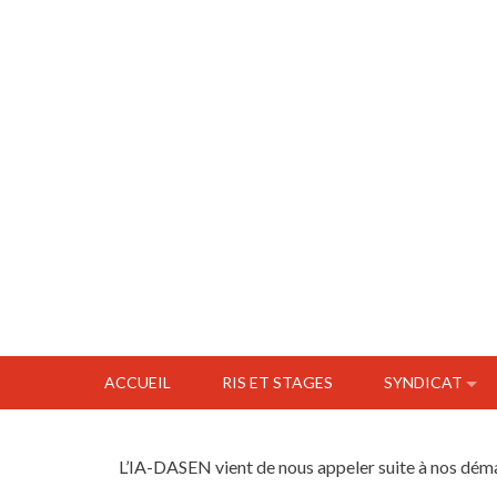
ACCUEIL
RIS ET STAGES
SYNDICAT
L’IA-DASEN vient de nous appeler suite à nos dém