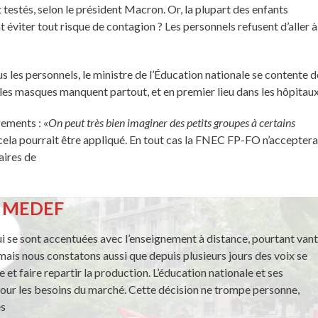
estés, selon le président Macron. Or, la plupart des enfants
viter tout risque de contagion ? Les personnels refusent d’aller à
 les personnels, le ministre de l’Éducation nationale se contente d
que les masques manquent partout, et en premier lieu dans les hôpitaux
ements : «
On peut très bien imaginer des petits groupes à certains
ela pourrait être appliqué. En tout cas la FNEC FP-FO n’accepter
aires de
du MEDEF
qui se sont accentuées avec l’enseignement à distance, pourtant van
, mais nous constatons aussi que depuis plusieurs jours des voix se
 et faire repartir la production. L’éducation nationale et ses
pour les besoins du marché. Cette décision ne trompe personne,
es