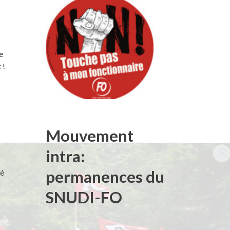
e
 !
a
Mouvement
intra:
permanences du
té
SNUDI-FO