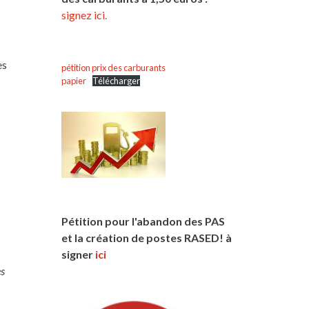
signez ici.
es
pétition prix des carburants
papier
Télécharger
Pétition pour l'abandon des PAS
et la création de postes RASED! à
signer
ici
es