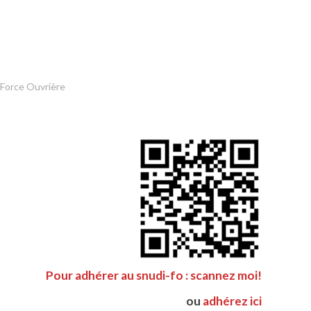
 Force Ouvrière
Pour adhérer au snudi-fo : scannez moi!
ou
adhérez ici