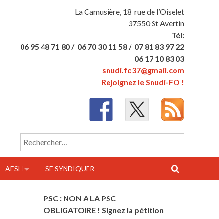
La Camusière, 18 rue de l’Oiselet
37550 St Avertin
Tél:
06 95 48 71 80 /
06 70 30 11 58 /
07 81 83 97 22
06 17 10 83 03
snudi.fo37@gmail.com
Rejoignez le Snudi-FO !
Rechercher :
AESH
SE SYNDIQUER
PSC : NON A LA PSC
OBLIGATOIRE ! Signez la pétition