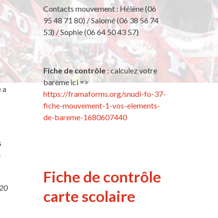
Contacts mouvement : Hélène (06
95 48 71 80) / Salomé (06 38 56 74
53) / Sophie (06 64 50 43 57)
Fiche de contrôle
: calculez votre
barème ici =>
 a
https://framaforms.org/snudi-fo-37-
fiche-mouvement-1-vos-elements-
de-bareme-1680607440
s
é
Fiche de contrôle
020
carte scolaire