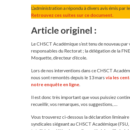
L’administration a répondu à divers avis émis par
Retrouvez ces suites sur ce document.
Article originel :
Le CHSCT Académique s’est tenu de nouveau par vi
responsables du Rectorat ; la délégation de la F
Moquette, directeur d’école.
Lors de nos interventions dans ce CHSCT Académiq
nous sont remontés depuis le 13 mars
via les cen
notre enquête en ligne
.
Il est donc très important que vous puissiez conti
recueillir, vos remarques, vos suggestions, …
Vous trouverez ci-dessous la déclaration liminaire
syndicales siégeant au CHSCT Académique (FSU, UN