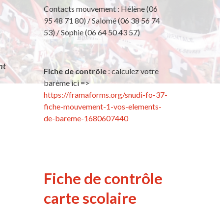
Contacts mouvement : Hélène (06
95 48 71 80) / Salomé (06 38 56 74
53) / Sophie (06 64 50 43 57)
n
nt
Fiche de contrôle
: calculez votre
s
barème ici =>
https://framaforms.org/snudi-fo-37-
fiche-mouvement-1-vos-elements-
de-bareme-1680607440
Fiche de contrôle
carte scolaire