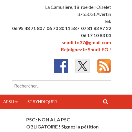
La Camusière, 18 rue de l’Oiselet
37550 St Avertin
Tél:
06 95 48 71 80 /
06 70 30 11 58 /
07 81 83 97 22
06 17 10 83 03
snudi.fo37@gmail.com
Rejoignez le Snudi-FO !
Rechercher :
AESH
SE SYNDIQUER
PSC : NON A LA PSC
OBLIGATOIRE ! Signez la pétition