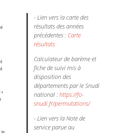
- Lien vers la carte des
résultats des années
té
précédentes :
Carte
résultats
Calculateur de barème et
el
fiche de suivi mis à
nt
disposition des
départements par le Snudi
 »
national :
https://fo-
n
snudi.fr/permutations/
- Lien vers la Note de
service parue au
 le