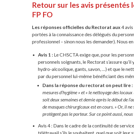
Retour sur les avis présentés 
FP FO
Les réponses officielles du Rectorat aux
4 avis
portées à la connaissance des délégués du personn
professionnel – sinon nous les demander). Nous e
Avis 1 :
Le CHSCTA exige que, pour les personnel
personnels soignants, le Rectorat s’assure qu’il 
hydro-alcoolique, gants, savon, …) et que le ne
par du personnel lui-même bénéficiant des mê
Dans la réponse du rectorat on peut lire :
mesures d’hygiène » et « le nettoyage des locaux »
soit deux semaines et demie après le début de l’ac
de masques chirurgicaux est en cours. » Or, il ne s
protègent pas le porteur. Sur ce point aussi, nous 
Avis 4 : Dans le cadre de la continuité de serv
télétravail s’ils le souhaitent, quel que soit leu