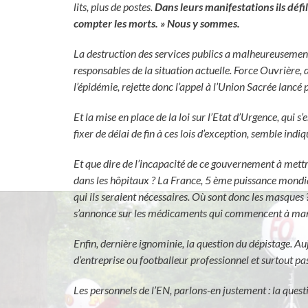
lits, plus de postes.
Dans leurs manifestations ils défi
compter les morts. » Nous y sommes.
La destruction des services publics a malheureusement
responsables de la situation actuelle. Force Ouvrière, 
l’épidémie, rejette donc l’appel à l’Union Sacrée lancé 
Et la mise en place de la loi sur l’Etat d’Urgence, qui 
fixer de délai de fin à ces lois d’exception, semble ind
Et que dire de l’incapacité de ce gouvernement à mettre
dans les hôpitaux ? La France, 5 ème puissance mondi
qui ils seraient nécessaires. Où sont donc les masque
s’annonce sur les médicaments qui commencent à ma
Enfin, dernière ignominie, la question du dépistage. Auj
d’entreprise ou footballeur professionnel et surtout pa
Les personnels de l’EN, parlons-en justement : la questi