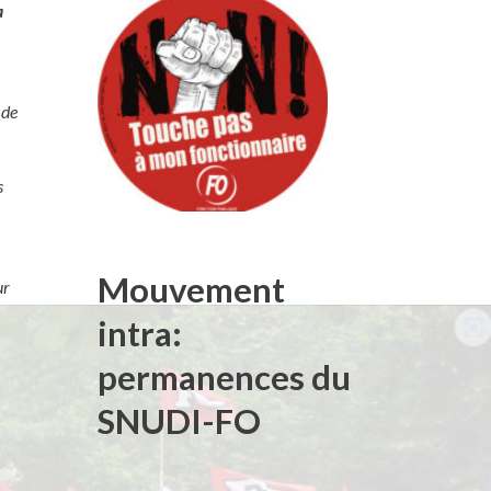
a
 de
s
Mouvement
ur
intra:
permanences du
SNUDI-FO