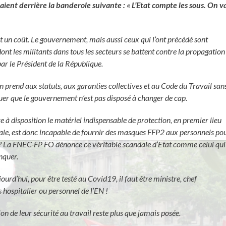
laient derrière la banderole suivante : « L’Etat compte les sous. On v
 un coût. Le gouvernement, mais aussi ceux qui l’ont précédé sont
dont les militants dans tous les secteurs se battent contre la propagation
par le Président de la République.
s’en prend aux statuts, aux garanties collectives et au Code du Travail san
iquer que le gouvernement n’est pas disposé à changer de cap.
 à disposition le matériel indispensable de protection, en premier lieu
ale, est donc incapable de fournir des masques FFP2 aux personnels po
s ? La FNEC-FP FO dénonce ce véritable scandale d’Etat comme celui qui
nquer.
ourd’hui, pour être testé au Covid19, il faut être ministre, chef
s hospitalier ou personnel de l’EN !
on de leur sécurité au travail reste plus que jamais posée.