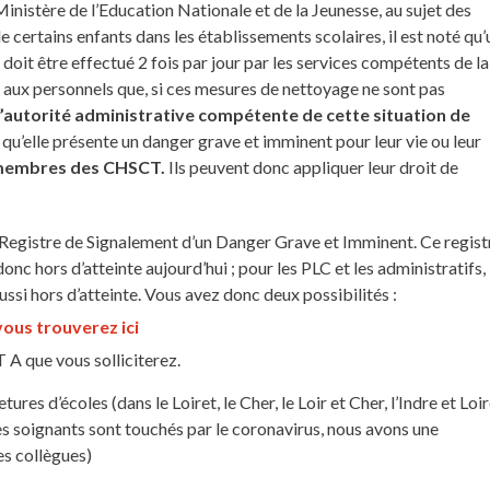
nistère de l’Education Nationale et de la Jeunesse, au sujet des
e certains enfants dans les établissements scolaires, il est noté qu’
doit être effectué 2 fois par jour par les services compétents de la
aux personnels que, si ces mesures de nettoyage ne sont pas
l’autorité administrative compétente de cette situation de
 qu’elle présente un danger grave et imminent pour leur vie ou leur
x membres des CHSCT.
Ils peuvent donc appliquer leur droit de
e Registre de Signalement d’un Danger Grave et Imminent. Ce regist
onc hors d’atteinte aujourd’hui ; pour les PLC et les administratifs,
ssi hors d’atteinte. Vous avez donc deux possibilités :
ous trouverez ici
 A que vous solliciterez.
es d’écoles (dans le Loiret, le Cher, le Loir et Cher, l’Indre et Loir
es soignants sont touchés par le coronavirus, nous avons une
ces collègues)