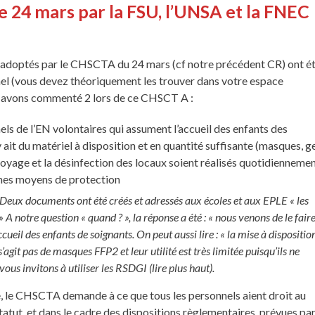
le 24 mars par la FSU, l’UNSA et la FNEC
 adoptés par le CHSCTA du 24 mars (cf notre précédent CR) ont é
el (vous devez théoriquement les trouver dans votre espace
n avons commenté 2 lors de ce CHSCT A :
s de l’EN volontaires qui assument l’accueil des enfants des
y ait du matériel à disposition et en quantité suffisante (masques, g
ttoyage et la désinfection des locaux soient réalisés quotidienneme
mes moyens de protection
Deux documents ont été créés et adressés aux écoles et aux EPLE « les
 A notre question « quand ? », la réponse a été : « nous venons de le faire
cueil des enfants de soignants. On peut aussi lire : « la mise à dispositio
’agit pas de masques FFP2 et leur utilité est très limitée puisqu’ils ne
vous invitons à utiliser les RSDGI (lire plus haut).
ice, le CHSCTA demande à ce que tous les personnels aient droit au
r statut, et dans le cadre des dispositions règlementaires, prévues par