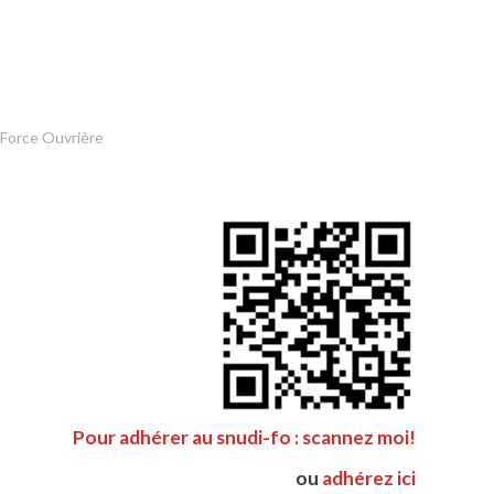
 Force Ouvrière
Pour adhérer au snudi-fo : scannez moi!
ou
adhérez ici