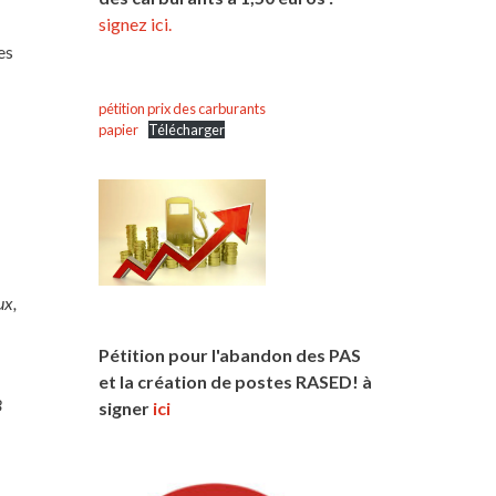
signez ici.
es
pétition prix des carburants
papier
Télécharger
ux,
Pétition pour l'abandon des PAS
et la création de postes RASED! à
8
signer
ici